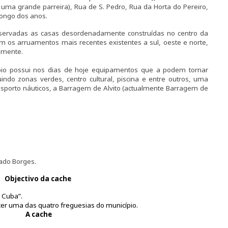
uma grande parreira), Rua de S. Pedro, Rua da Horta do Pereiro,
longo dos anos.
bservadas as casas desordenadamente construídas no centro da
 os arruamentos mais recentes existentes a sul, oeste e norte,
amente.
ípio possui nos dias de hoje equipamentos que a podem tornar
suindo zonas verdes, centro cultural, piscina e entre outros, uma
sporto náuticos, a Barragem de Alvito (actualmente Barragem de
vado Borges.
Objectivo da cache
e Cuba”.
er uma das quatro freguesias do município.
A cache