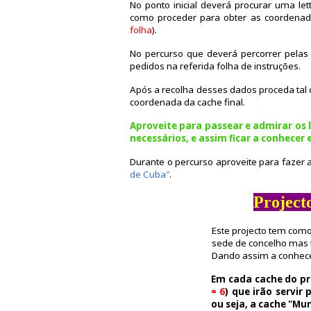
No ponto inicial deverá procurar uma let
como proceder para obter as coordenada
folha
).
No percurso que deverá percorrer pelas
pedidos na referida folha de instruções.
Após a recolha desses dados proceda tal c
coordenada da cache final.
Aproveite para passear e admirar os 
necessários, e assim ficar a conhecer 
Durante o percurso aproveite para fazer 
de Cuba"
.
Project
Este projecto tem como
sede de concelho mas 
Dando assim a conhece
Em cada cache do pr
= 6
) que irão servir
ou seja, a cache "Mu