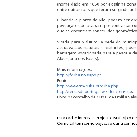
(nome dado em 1650 por existir na zona 
entre outras ruas que foram surgindo ao 
Olhando a planta da vila, podem ser o
povoação, que acabam por contrastar com
que se encontram construidos geométric
Virada para o futuro, a sede do munic
atractiva aos naturais e visitantes, pos
barragem vocacionada para a pesca e de
Albergaria dos Fusos).
Mais informações:
http://jfcuba.no.sapo.pt
Fonte:
http://www.cm-cuba.pt/cuba.php
http://terrasdeportugal.wikidot.com/cuba
Livro "O concelho de Cuba" de Emiília Sal
Esta cache integra o Projecto “Município d
Como tal tem como objectivo dar a conhec