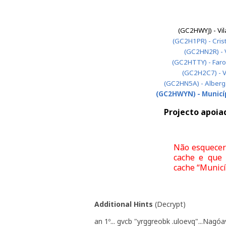
(GC2HWYJ) - Vil
(GC2H1PR) - Cris
(GC2HN2R) - V
(GC2HTTY) - Faro 
(GC2H2C7) - Vi
(GC2HN5A) - Alberga
(GC2HWYN) - Municí
Projecto apoia
Não esquecer 
cache e que 
cache “Municí
Additional Hints
(
Decrypt
)
an 1º... gvcb "yrggreobk .uloevq"...Nagó