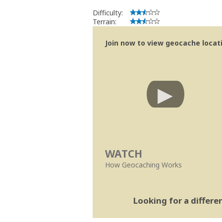
Se no local existe algum container, por
Difficulty:
Obrigado
Terrain:
[b] btreviewer [/b]
Geocaching.com Volunteer Cache Re
Join now to view geocache locatio
[url=http://support.groundspeak.com/i
WATCH
How Geocaching Works
Looking for a differ