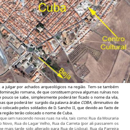
s, a julgar por achados arqueológicos na região. Tem-se também
dominação romana, de que constituem prova algumas ruínas nos
 pouco se sabe, simplesmente poderá ter ficado o nome da vila,
as que poderá ter surgido da palavra árabe
COBA
, diminuitivo de
i colocado pelos soldados de D. Sancho II, que devido ao facto de
a região terão colocado o nome de Cuba.
que iam nascendo novas ruas na vila, tais como: Rua da Mouraria
 Novo, Rua do Lagar Velho, Rua da Carreta (por ali passarem os
e mais tarde sido alterado para Rua de Lisboa), Rua da Parreira