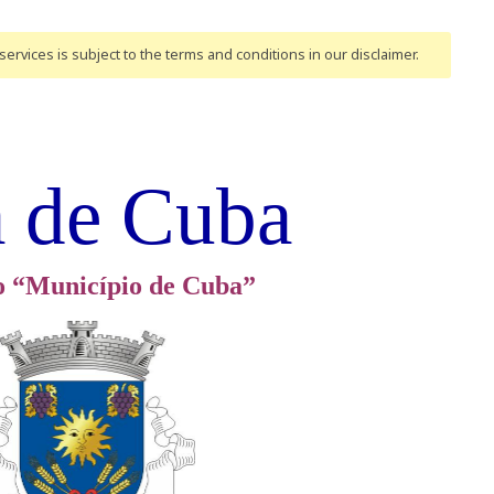
ervices is subject to the terms and conditions
in our disclaimer
.
a de Cuba
o “Município de Cuba”