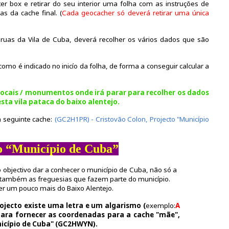
ter box e retirar do seu interior uma folha com as instruções de
s da cache final. (
Cada geocacher só deverá retirar uma única
 ruas da Vila de Cuba, deverá recolher os vários dados que são
omo é indicado no inicío da folha, de forma a conseguir calcular a
locais / monumentos onde irá parar para recolher os dados
esta vila pataca do baixo alentejo.
a seguinte cache:
(GC2H1PR) - Cristovão Colon, Projecto "Município
o “Município de Cuba”
 objectivo dar a conhecer o município de Cuba, não só a
também as freguesias que fazem parte do município.
r um pouco mais do Baixo Alentejo.
ojecto existe uma letra e um algarismo (
exemplo:
A
 para fornecer as coordenadas para a cache "mãe",
nicípio de Cuba" (GC2HWYN).