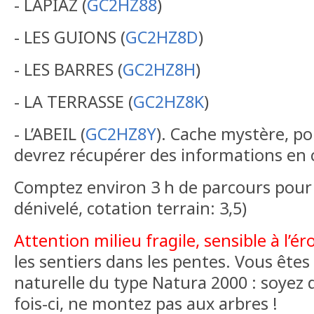
- LAPIAZ (
GC2HZ88
)
- LES GUIONS (
GC2HZ8D
)
- LES BARRES (
GC2HZ8H
)
- LA TERRASSE (
GC2HZ8K
)
- L’ABEIL (
GC2HZ8Y
). Cache mystère, po
devrez récupérer des informations en
Comptez environ 3 h de parcours pour 
dénivelé, cotation terrain: 3,5)
Attention milieu fragile, sensible à l’ér
les sentiers dans les pentes. Vous êtes
naturelle du type Natura 2000 : soyez d
fois-ci, ne montez pas aux arbres !