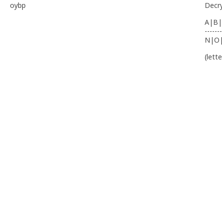
oybp
Decr
A|B|
-------
N|O
(lett