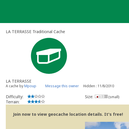
Skip
to
content
LA TERRASSE Traditional Cache
LA TERRASSE
A cache by
Mpoup
Message this owner
Hidden : 11/8/2010
Difficulty:
Size:
(small)
Terrain:
Join now to view geocache location details. It's free!