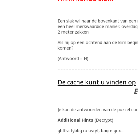
Een slak wil naar de bovenkant van een
een heel merkwaardige manier: overdag k
2 meter zakken.
Als hij op een ochtend aan de klim begi
komen?
(Antwoord = H)
----------------------------------------------------
De cache kunt u vinden op
E 005° A
Je kan de antwoorden van de puzzel co
Additional Hints
(
Decrypt
)
ghffra fybbg ra ovryf, baqre gnx...