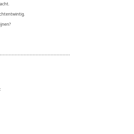
acht.
achtentwintig.
ijnen?
-----------------------------------------------
: