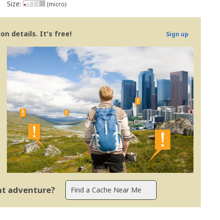
Size:
(micro)
n details. It's free!
Sign up
ent adventure?