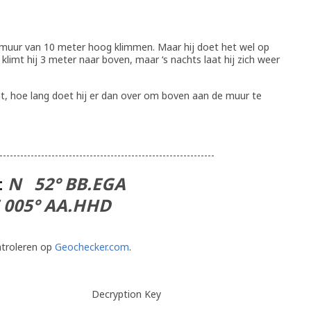
 muur van 10 meter hoog klimmen. Maar hij doet het wel op
limt hij 3 meter naar boven, maar ‘s nachts laat hij zich weer
nt, hoe lang doet hij er dan over om boven aan de muur te
--------------------------------------------------------------
:
N 52° BB.EGA
A.HHD
ntroleren op
Geochecker.com
.
Decryption Key