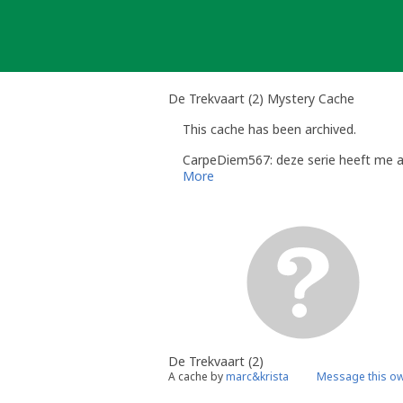
Skip
to
content
De Trekvaart (2) Mystery Cache
This cache has been archived.
CarpeDiem567: deze serie heeft me al
More
De Trekvaart (2)
A cache by
marc&krista
Message this o