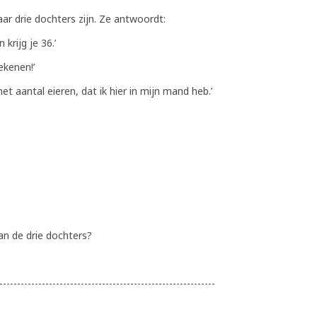
r drie dochters zijn. Ze antwoordt:
 krijg je 36.’
ekenen!’
het aantal eieren, dat ik hier in mijn mand heb.’
an de drie dochters?
-------------------------------------------------------------