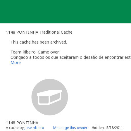
Skip
to
content
1148 PONTINHA Traditional Cache
This cache has been archived.
Team Ribeiro: Game over!
Obrigado a todos os que aceitaram o desafio de encontrar est
More
1148 PONTINHA
A cache by
jose ribeiro
Message this owner
Hidden : 5/18/2011