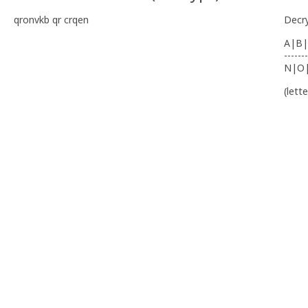
qronvkb qr crqen
Decr
A|B|
-------
N|O
(lett