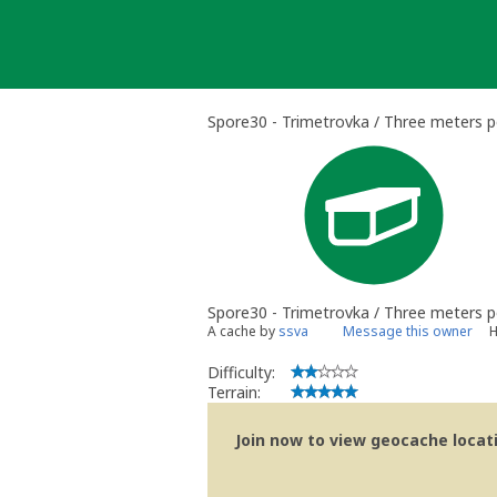
Skip
to
content
Spore30 - Trimetrovka / Three meters p
Spore30 - Trimetrovka / Three meters p
A cache by
ssva
Message this owner
H
Difficulty:
Terrain:
Join now to view geocache locatio