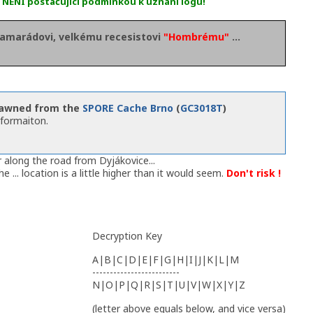
u NENÍ postačující podmínkou k uznání logu!
amarádovi, velkému recesistovi
"Hombrému"
...
pawned from the
SPORE Cache Brno
(
GC3018T
)
informaiton.
r along the road from Dyjákovice...
... location is a little higher than it would seem.
Don't risk !
Decryption Key
A|B|C|D|E|F|G|H|I|J|K|L|M
-------------------------
N|O|P|Q|R|S|T|U|V|W|X|Y|Z
(letter above equals below, and vice versa)