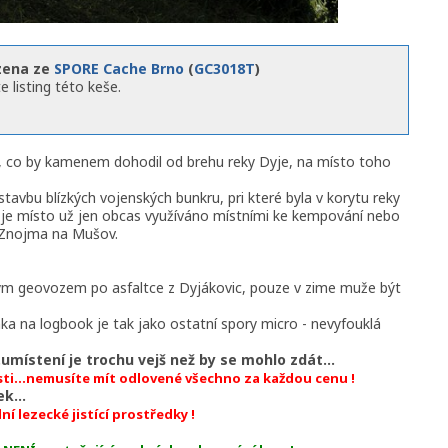
zena ze
SPORE Cache Brno
(
GC3018T
)
e listing této keše.
 co by kamenem dohodil od brehu reky Dyje, na místo toho
tavbu blízkých vojenských bunkru, pri které byla v korytu reky
 je místo už jen obcas využíváno místními ke kempování nebo
e Znojma na Mušov.
ým geovozem po asfaltce z Dyjákovic, pouze v zime muže být
ánka na logbook je tak jako ostatní spory micro - nevyfouklá
ístení je trochu vejš než by se mohlo zdát...
ti...nemusíte mít odlovené všechno za každou cenu !
k...
 lezecké jistící prostředky !