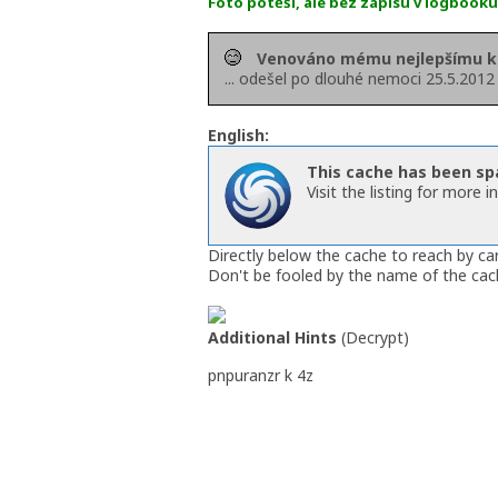
Foto potěší, ale bez zápisu v logbook
Venováno mému nejlepšímu k
... odešel po dlouhé nemoci 25.5.2012
English:
This cache has been s
Visit the listing for more 
Directly below the cache to reach by ca
Don't be fooled by the name of the cache 
Additional Hints
(
Decrypt
)
pnpuranzr k 4z