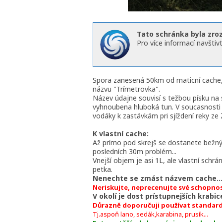
Tato schránka byla zro
Pro více informací navštivt
Spora zanesená 50km od maticní cache,
názvu "Trímetrovka".
Název údajne souvisí s težbou písku na s
vyhnoubena hluboká tun. V soucasnosti
vodáky k zastávkám pri sjíždení reky z
K vlastní cache:
Až prímo pod skrejš se dostanete bežn
posledních 30m problém...
Vnejší objem je asi 1L, ale vlastní schr
petka.
Nenechte se zmást názvem cache...um
Neriskujte, neprecenujte své schopnos
V okolí je dost prístupnejších krabice
Důrazně doporučuji používat standardní
Tj.aspoň lano, sedák,karabina, prusík...