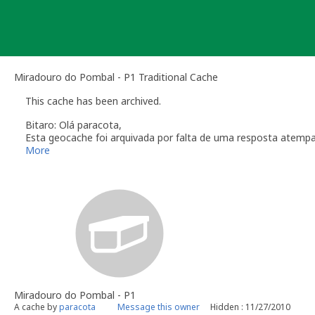
Skip
to
content
Miradouro do Pombal - P1 Traditional Cache
This cache has been archived.
Bitaro: Olá paracota,
Esta geocache foi arquivada por falta de uma resposta atemp
Verifique a secção das
Linhas de Orientação
que regulam a ma
More
Obrigado pela colaboração
Bitaro aka Vitor Sérgio
Geocaching.com Volunteer Geocache Reviewer
Revisor Voluntário em Geocaching.com
Miradouro do Pombal - P1
A cache by
paracota
Message this owner
Hidden : 11/27/2010