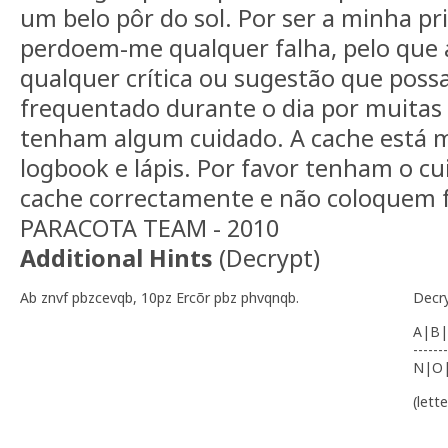
um belo pôr do sol. Por ser a minha pr
perdoem-me qualquer falha, pelo que 
qualquer crítica ou sugestão que possam
frequentado durante o dia por muitas 
tenham algum cuidado. A cache está 
logbook e lápis. Por favor tenham o cu
cache correctamente e não coloquem 
PARACOTA TEAM - 2010
Additional Hints
(
Decrypt
)
Ab znvf pbzcevqb, 10pz Ercõr pbz phvqnqb.
Decr
A|B|
-------
N|O
(lett