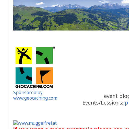
Sponsored by
event blo
www.geocaching.com
Events/Lessions:
p