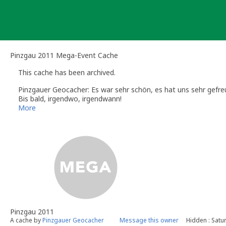
Skip
to
content
Pinzgau 2011 Mega-Event Cache
This cache has been archived.
Pinzgauer Geocacher: Es war sehr schön, es hat uns sehr gefre
Bis bald, irgendwo, irgendwann!
[:D]
More
Pinzgau 2011
A cache by
Pinzgauer Geocacher
Message this owner
Hidden : Satu