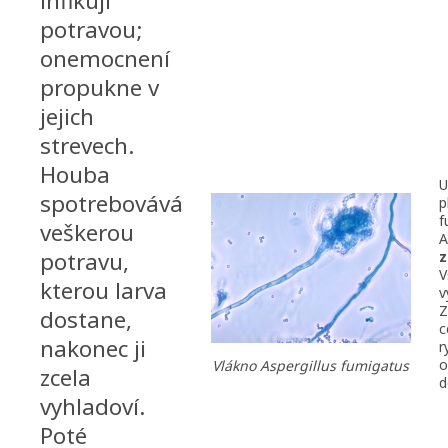
infikují
potravou;
onemocnení
propukne v
jejich
strevech.
Houba
U
spotrebovává
p
f
veškerou
A
potravu,
z
V
kterou larva
v
Z
dostane,
c
nakonec ji
r
o
Vlákno Aspergillus fumigatus
zcela
d
vyhladoví.
Poté