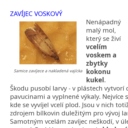
ZAVÍJEC VOSKOVÝ
Nenápadný
malý mol,
který se živí
vcelím
voskem a
zbytky
kokonu
Samice zavíjece a nakladená vajícka
kukel
.
Škodu pusobí larvy - v plástech vytvorí
pavucinami a vyplnené výkaly. Nejvíce se
kde se vyvíjel vcelí plod. Jsou v nich tot
zdrojem bílkovin duležitým pro vývoj la
Samotným vcelám zavíjec neškodí, v úle 