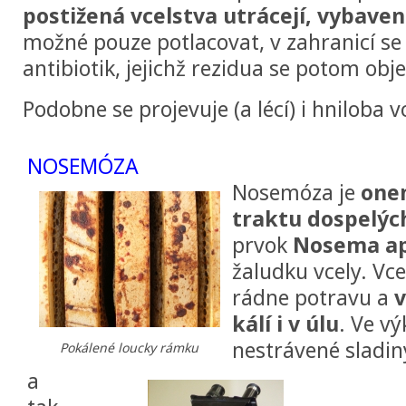
postižená vcelstva utrácejí, vybavení
možné pouze potlacovat, v zahranicí se
antibiotik, jejichž rezidua se potom obj
Podobne se projevuje (a lécí) i hniloba v
NOSEMÓZA
Nosemóza je
one
traktu dospelých
prvok
Nosema ap
žaludku vcely. Vce
rádne potravu a
v
kálí i v úlu
. Ve v
nestrávené sladiny
Pokálené loucky rámku
a