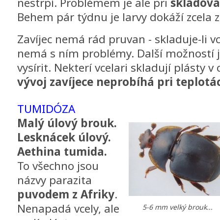
nestrpí. Problémem je ale pri
skladová
Behem pár týdnu je larvy dokáží zcela zl
Zavíjec nemá rád pruvan - skladuje-li v
nemá s ním problémy. Další možností j
vysírit. Nekterí vcelari skladují plásty 
vývoj zavíjece neprobíhá pri teplotác
TUMIDÓZA
Malý úlový brouk.
Lesknácek úlový.
Aethina tumida.
To všechno jsou
názvy parazita
puvodem z Afriky
.
Nenapadá vcely, ale
5-6 mm velký brouk...