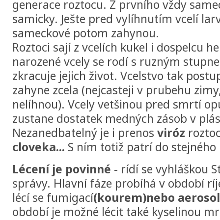
generace roztocu. Z prvního vždy samec
samicky. Ješte pred vylíhnutím vcelí lar
sameckové potom zahynou.
Roztoci sají z vcelích kukel i dospelcu 
narozené vcely se rodí s ruzným stupne
zkracuje jejich život. Vcelstvo tak pos
zahyne zcela (nejcasteji v prubehu zimy
nelíhnou). Vcely vetšinou pred smrtí opu
zustane dostatek medných zásob v plás
Nezanedbatelný je i prenos
viróz
rozto
cloveka...
S ním totiž patrí do stejného 
Lécení je povinné
- rídí se vyhláškou S
správy. Hlavní fáze probíhá v období ríj
lécí se fumigací
(kourem)nebo aeroso
období je možné lécit také kyselinou m