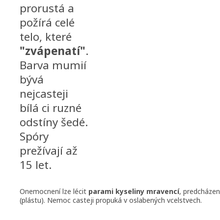
prorustá a
požírá celé
telo, které
"zvápenatí"
.
Barva mumií
bývá
nejcasteji
bílá ci ruzné
odstíny šedé.
Spóry
prežívají až
15 let.
Onemocnení lze lécit
parami kyseliny mravencí
, predcházen
(plástu). Nemoc casteji propuká v oslabených vcelstvech.