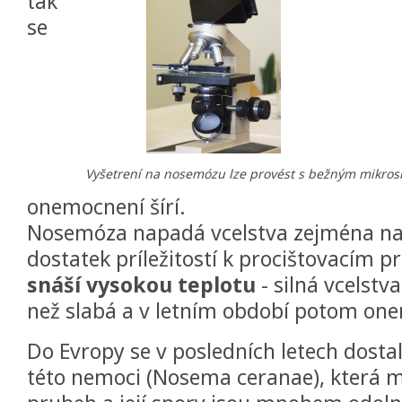
tak
se
Vyšetrení na nosemózu lze provést s bežným mikros
onemocnení šírí.
Nosemóza napadá vcelstva zejména na j
dostatek príležitostí k procištovacím 
snáší vysokou teplotu
- silná vcelstv
než slabá a v letním období potom one
Do Evropy se v posledních letech dosta
této nemoci (Nosema ceranae), která 