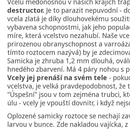
Vcelu medonosnou v našich krajích tráp
destructor.
Je to parazit nepuvodní - 
vcela zlatá je díky dlouhovekému soužit
vybavena schopnostmi, jak jeho populac
míre, která vcelstvo nezahubí. Naše vc
prirozenou obranyschopnost a varroáza
tímto roztocem nazývá) by je zdecimova
Samicka je zhruba 1,2 mm dlouhá, ovál
hnedého zbarvení. Má 4 páry nohou s p
Vcely jej prenáší na svém tele
- pokud
vcelstva, je velká pravdepodobnost, že 
"Úspešní" jsou v tom zejména trubci, kte
úlu - vcely je vpouští dovnitr, i když nejs
Oplozené samicky roztoce se nechají za
larvou v bunce. Zde nakladou vajícka, z 