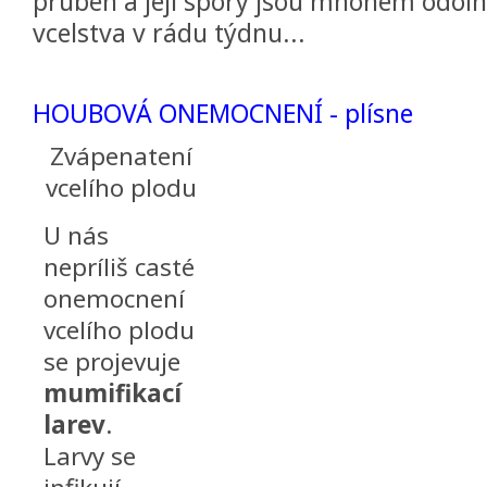
prubeh a její spory jsou mnohem odoln
vcelstva v rádu týdnu...
HOUBOVÁ ONEMOCNENÍ - plísne
Zvápenatení
vcelího plodu
U nás
nepríliš casté
onemocnení
vcelího plodu
se projevuje
mumifikací
larev
.
Larvy se