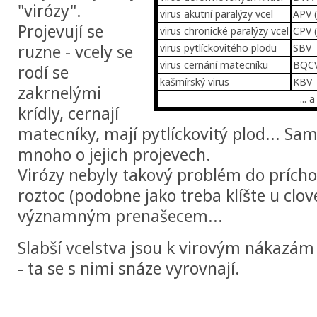
"virózy".
virus akutní paralýzy vcel
APV 
Projevují se
virus chronické paralýzy vcel
CPV 
ruzne - vcely se
virus pytlíckovitého plodu
SBV
virus cernání matecníku
BQC
rodí se
kašmírský virus
KBV
zakrnelými
... a
krídly, cernají
matecníky, mají pytlíckovitý plod... Sa
mnoho o jejich projevech.
Virózy nebyly takový problém do prích
roztoc (podobne jako treba klíšte u clove
významným prenašecem...
Slabší vcelstva jsou k virovým nákazám n
- ta se s nimi snáze vyrovnají.