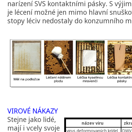
narízení SVS kontaktními pásky. S výji
je lécení možné jen mimo hlavní snuško
stopy léciv nedostaly do konzumního 
VIROVÉ NÁKAZY
Stejne jako lidé,
název viru
zkr
mají i vcely svoje
virus deformovaných krídel
DWV