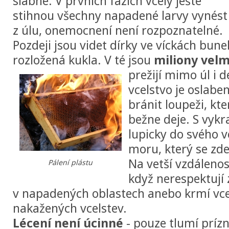
slábne. V prvních fázích vcely ješte
stihnou všechny napadené larvy vynést
z úlu, onemocnení není rozpoznatelné.
Pozdeji jsou videt dírky ve víckách bune
rozložená kukla. V té jsou
miliony velm
prežijí mimo úl i d
vcelstvo je oslabe
bránit loupeži, kte
bežne deje. S vy
lupicky do svého vc
moru, který se zde
Na vetší vzdálenos
Pálení plástu
když nerespektují 
v napadených oblastech anebo krmí v
nakažených vcelstev.
Lécení není úcinné
- pouze tlumí príz