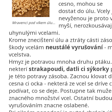
cesno, mohou se
dostat do úlu. Vcely
nevyženou je proto v
Mravenci pod víkem úlu...
myší, nerozkousávají 
uhynulými vcelami.
Krome znecištení úlu a ztráty cásti zás
škody vcelám
neustálé vyrušování
- m
vcelstva.
Hmyz je potravou mnoha druhu ptáku.
nekterí
strakapoudi, datli ci sýkorky
p
je této potravy zásoba. Zacnou klovat do
cesna ci ocka - nekterá ze vcel se dríve 
podívat, co se deje. Postupne tak muže 
znacného množství vcel. Ostatní budo
vyrušováním znacne oslabené.