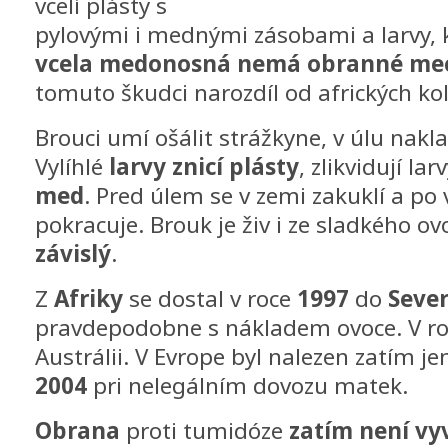
vcelí plásty s
pylovými i mednými zásobami a larvy, 
vcela medonosná nemá obranné me
tomuto škudci narozdíl od afrických ko
Brouci umí ošálit strážkyne, v úlu nakl
Vylíhlé
larvy znicí plásty
, zlikvidují la
med
. Pred úlem se v zemi zakuklí a po 
pokracuje. Brouk je živ i ze sladkého ov
závislý
.
Z
Afriky
se dostal v roce
1997
do
Seve
pravdepodobne s nákladem ovoce. V r
Austrálii. V Evrope byl nalezen zatím je
2004
pri nelegálním dovozu matek.
Obrana
proti tumidóze
zatím není vy