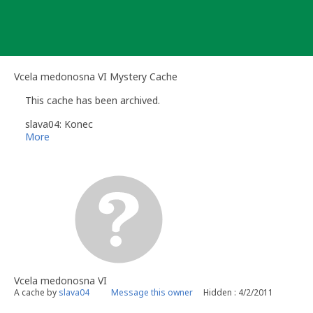
Skip
to
content
Vcela medonosna VI Mystery Cache
This cache has been archived.
slava04: Konec
More
Vcela medonosna VI
A cache by
slava04
Message this owner
Hidden : 4/2/2011