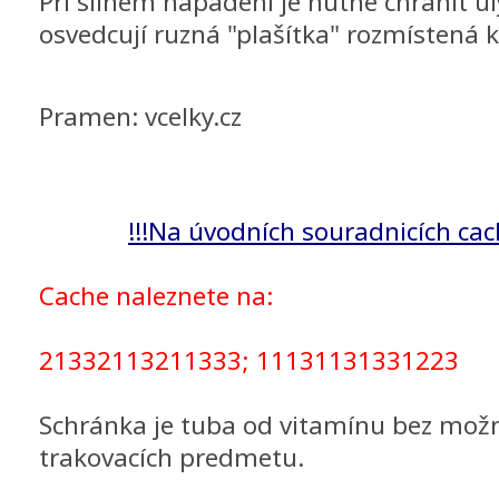
Pri silném napadení je nutné chránit úl
osvedcují ruzná "plašítka" rozmístená 
Pramen: vcelky.cz
!!!Na úvodních souradnicích cac
Cache naleznete na:
21332113211333; 11131131331223
Schránka je tuba od vitamínu bez možn
trakovacích predmetu.