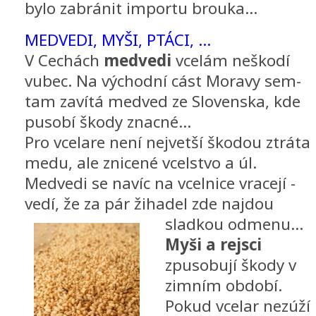
bylo zabránit importu brouka...
MEDVEDI, MYŠI, PTÁCI, ...
V Cechách
medvedi
vcelám neškodí
vubec. Na východní cást Moravy sem-
tam zavítá medved ze Slovenska, kde
pusobí škody znacné...
Pro vcelare není nejvetší škodou ztráta
medu, ale znicené vcelstvo a úl.
Medvedi se navíc na vcelnice vracejí -
vedí, že za pár žihadel zde najdou
sladkou odmenu...
Myši a rejsci
zpusobují škody v
zimním období.
Pokud vcelar nezúží