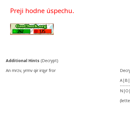
Preji hodne úspechu.
Additional Hints
(
Decrypt
)
An mrzv, yrmv qir irqyr fror
Decr
A|B|
-------
N|O
(lett