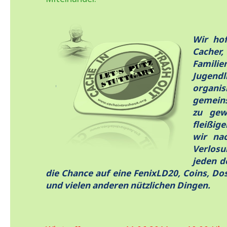
Wir hof
Cache
Famil
Jugendl
organ
gemein
zu gew
fleißi
wir na
Verlosu
jeden d
die Chance auf eine FenixLD20, Coins, 
und vielen anderen nützlichen Dingen.