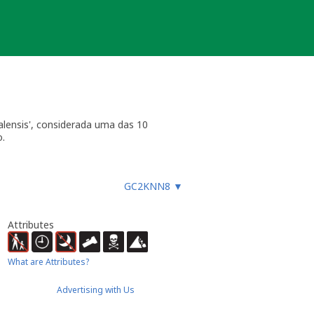
alensis', considerada uma das 10
o.
GC2KNN8
▼
Attributes
What are Attributes?
Advertising with Us