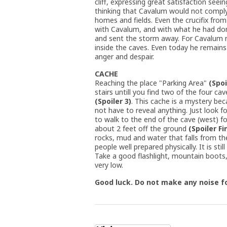
cliff, expressing great satisfaction seei
thinking that Cavalum would not comply
homes and fields. Even the crucifix fro
with Cavalum, and with what he had done,
and sent the storm away. For Cavalum n
inside the caves. Even today he remains 
anger and despair.
CACHE
Reaching the place "Parking Area"
(Spoi
stairs untill you find two of the four cav
(Spoiler 3)
. This cache is a mystery bec
not have to reveal anything. Just look fo
to walk to the end of the cave (west) fo
about 2 feet off the ground
(Spoiler Fi
rocks, mud and water that falls from the
people well prepared physically. It is s
Take a good flashlight, mountain boots, 
very low.
Good luck. Do not make any noise f