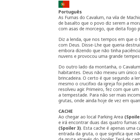
Português
As Furnas do Cavalum, na vila de Mach
de basalto que o povo diz serem a mo
com asas de morcego, que deita fogo pe
Diz a lenda, que nos tempos em que o Ca
com Deus. Disse-Lhe que queria destru
embora dizendo que não tinha paciência 
nuvens e provocou uma grande tempes
Do outro lado da montanha, o Cavalum 
habitantes. Deus não mexeu um único 
brincadeira. O certo é que segundo a l
mesmo o crucifixo da igreja foi pelos a
resolveu agir. Primeiro, fez com que um
a tempestade. Para não ser mais incom
grutas, onde ainda hoje de vez em qua
CACHE
Ao chegar ao local Parking Area
(Spoile
e irá encontrar duas das quatro furnas 
(Spoiler 3)
. Esta cache é apenas uma c
entrada da gruta, o que significa que n
da gruta através do Spoiler. Terá de ca