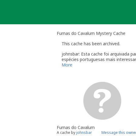
Skip
to
content
Furnas do Cavalum Mystery Cache
This cache has been archived.
johnsbar: Esta cache foi arquivada p
espécies portuguesas mais interessa
More
Furnas do Cavalum
A cache by
johnsbar
Message this owne