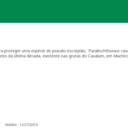
ara proteger uma espécie de pseudo-escorpião, 'Paraliochthonius cav
ntes da última década, existente nas grutas do Cavalum, em Machic
r
Hidden : 12/27/2010