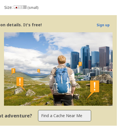
Size:
(small)
n details. It's free!
Sign up
ent adventure?