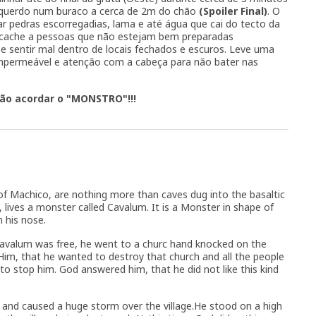
squerdo num buraco a cerca de 2m do chão
(Spoiler Final)
. O
rar pedras escorregadias, lama e até água que cai do tecto da
 cache a pessoas que não estejam bem preparadas
 sentir mal dentro de locais fechados e escuros. Leve uma
mpermeável e atenção com a cabeça para não bater nas
não acordar o "MONSTRO"!!!
of Machico, are nothing more than caves dug into the basaltic
, lives a monster called Cavalum. It is a Monster in shape of
m his nose.
Cavalum was free, he went to a churc hand knocked on the
Him, that he wanted to destroy that church and all the people
d to stop him. God answered him, that he did not like this kind
 and caused a huge storm over the village.He stood on a high