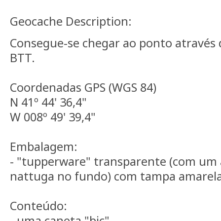
Geocache Description:
Consegue-se chegar ao ponto através 
BTT.
Coordenadas GPS (WGS 84)
N 41º 44' 36,4"
W 008º 49' 39,4"
Embalagem:
- "tupperware" transparente (com um 
nattuga no fundo) com tampa amarela
Conteúdo:
- uma caneta "bic"