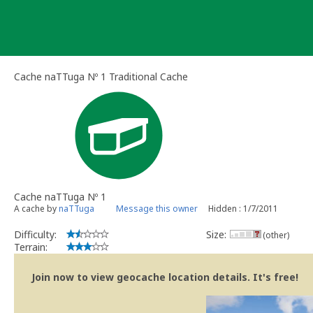
Skip
to
content
Cache naTTuga Nº 1 Traditional Cache
Cache naTTuga Nº 1
A cache by
naTTuga
Message this owner
Hidden : 1/7/2011
Difficulty:
Size:
(other)
Terrain:
Join now to view geocache location details. It's free!