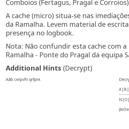
Comboios (Fertagus, Pragal e Corroios)
A cache (micro) situa-se nas imediaçõ
da Ramalha. Levem material de escrita 
presença no logbook.
Nota: Não confundir esta cache com a
Ramalha - Ponte do Pragal da equipa 
Additional Hints
(
Decrypt
)
Aãb cerpvfn qrfpre.
Decr
A|B|
-------
N|O
(lett