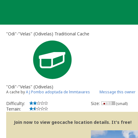
Skip
to
content
"Odi"-"Velas" (Odivelas) Traditional Cache
"Odi"-"Velas" (Odivelas)
A cache by
A J Pombo adoptada de lmmtavares
Message this owner
Difficulty:
Size:
(small)
Terrain:
Join now to view geocache location details. It's free!