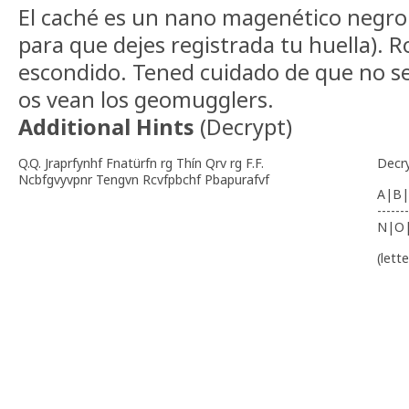
El caché es un nano magenético negro
para que dejes registrada tu huella). 
escondido. Tened cuidado de que no se
os vean los geomugglers.
Additional Hints
(
Decrypt
)
Q.Q. Jraprfynhf Fnatürfn rg Thín Qrv rg F.F.
Decr
Ncbfgvyvpnr Tengvn Rcvfpbchf Pbapurafvf
A|B|
-------
N|O
(lett