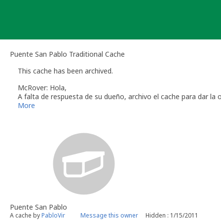
Skip
to
content
Puente San Pablo Traditional Cache
This cache has been archived.
McRover: Hola,
A falta de respuesta de su dueño, archivo el cache para dar la 
Por favor, si tiene la intención de reparar este cache hágamelo
More
podrán volver a disfrutarlo.
De todas formas, quiero agradecerle por su contribución a Ge
Gracias por su comprensión.
John [b]McRover[/b]
[i]Geocaching.com Volunteer Cache Reviewer[/i]
Puente San Pablo
A cache by
PabloVir
Message this owner
Hidden : 1/15/2011