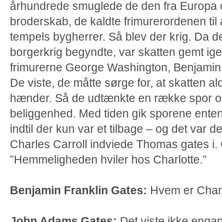
århundrede smuglede de den fra Europa 
broderskab, de kaldte frimurerordenen til 
tempels bygherrer. Så blev der krig. Da 
borgerkrig begyndte, var skatten gemt ig
frimurerne George Washington, Benjamin 
De viste, de måtte sørge for, at skatten aldr
hænder. Så de udtænkte en række spor og 
beliggenhed. Med tiden gik sporene enten t
indtil der kun var et tilbage – og det va
Charles Carroll indviede Thomas gates i. 
”Hemmeligheden hviler hos Charlotte.”
Benjamin Franklin Gates:
Hvem er Char
John Adams Gates:
Det viste ikke engan