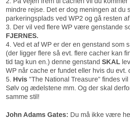
2. På vejen frem til cachen vil du kommer 
mindre rejse. Det er dog meningen at du s
parkeringsplads ved WP2 og gå resten af
3. Der vil ved flere WP være genstande 
FJERNES.
4. Ved et af WP er der en genstand som s
(der ligger flere så evt. flere cacher ka
tid tag kun en.) denne genstand
SKAL
le
WP
når cache er fundet eller hvis du evt.
5.
Hvis
”The National Treasure” findes vi
Sølv og ædelstene mm. Og der skal derfor
samme stil!
John Adams Gates:
Du må ikke være her