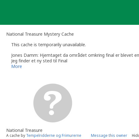
Skip
to
content
National Treasure Mystery Cache
This cache is temporarily unavailable.
Jones Damm: Hjemtaget da området omkring final er blevet e
Jeg finder et ny sted til Final
More
National Treasure
A cache by
Tempelridderne og Frimurerne
Message this owner
Hid