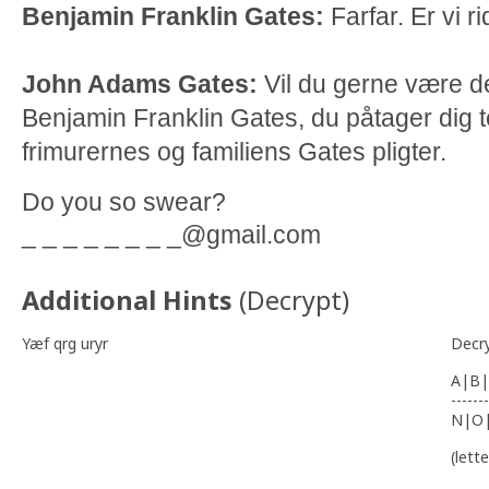
Benjamin Franklin Gates:
Farfar. Er vi r
John Adams Gates:
Vil du gerne være d
Benjamin Franklin Gates, du påtager dig 
frimurernes og familiens Gates pligter.
Do you so swear?
_ _ _ _ _ _ _ _@gmail.com
Additional Hints
(
Decrypt
)
Yæf qrg uryr
Decr
A|B|
-------
N|O
(lett