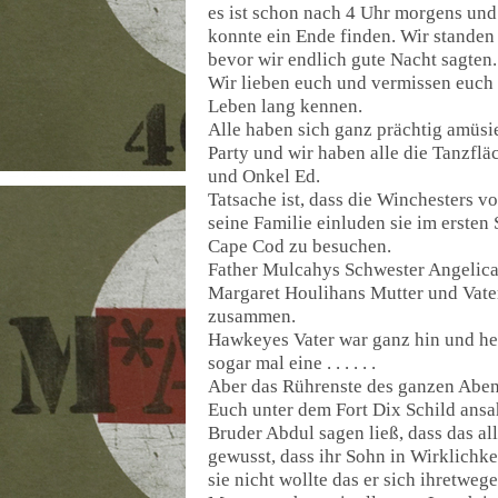
es ist schon nach 4 Uhr morgens und d
konnte ein Ende finden. Wir standen
bevor wir endlich gute Nacht sagten.
Wir lieben euch und vermissen euch 
Leben lang kennen.
Alle haben sich ganz prächtig amüsie
Party und wir haben alle die Tanzflä
und Onkel Ed.
Tatsache ist, dass die Winchesters v
seine Familie einluden sie im ersten
Cape Cod zu besuchen.
Father Mulcahys Schwester Angelica 
Margaret Houlihans Mutter und Vater
zusammen.
Hawkeyes Vater war ganz hin und her g
sogar mal eine . . . . . .
Aber das Rührenste des ganzen Abends
Euch unter dem Fort Dix Schild ansah
Bruder Abdul sagen ließ, dass das all
gewusst, dass ihr Sohn in Wirklichkei
sie nicht wollte das er sich ihretweg