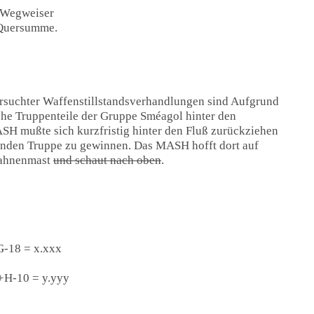
 Wegweiser
. Quersumme.
rsuchter Waffenstillstandsverhandlungen sind Aufgrund
che Truppenteile der Gruppe Sméagol hinter den
SH mußte sich kurzfristig hinter den Fluß zurückziehen
nden Truppe zu gewinnen. Das MASH hofft dort auf
Fahnenmast
und schaut nach oben
.
18 = x.xxx
H-10 = y.yyy