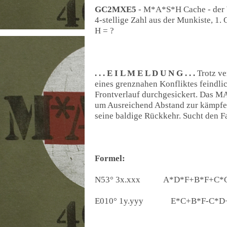
GC2MXE5
- M*A*S*H Cache - der
4-stellige Zahl aus der Munkiste, 1
H = ?
. . . E I L M E L D U N G . . .
Trotz ve
eines grenznahen Konfliktes feindli
Frontverlauf durchgesickert. Das MA
um Ausreichend Abstand zur kämpfe
seine baldige Rückkehr. Sucht den 
Formel:
N53° 3x.xxx
_____
A*D*F+B*F+C*G-
E010° 1y.yyy
______
E*C+B*F-C*D+