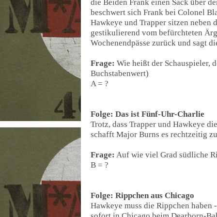
die Beiden Frank einen Sack über d
beschwert sich Frank bei Colonel Bl
Hawkeye und Trapper sitzen neben d
gestikulierend vom befürchteten Är
Wochenendpässe zurück und sagt die
Frage:
Wie heißt der Schauspieler, 
Buchstabenwert)
A = ?
Folge: Das ist Fünf-Uhr-Charlie
Trotz, dass Trapper und Hawkeye die
schafft Major Burns es rechtzeitig 
Frage:
Auf wie viel Grad südliche R
B = ?
Folge: Rippchen aus Chicago
Hawkeye muss die Rippchen haben - m
sofort in Chicago beim Dearborn-B