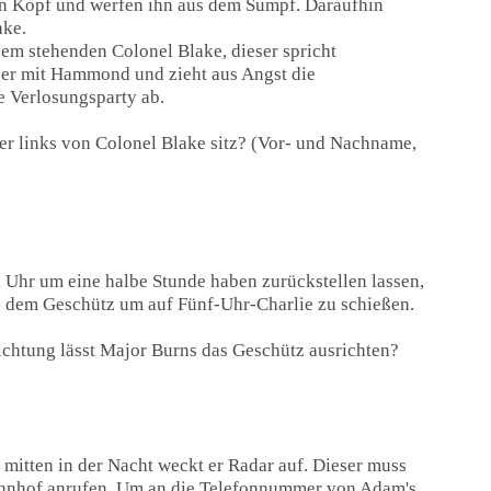
en Kopf und werfen ihn aus dem Sumpf. Daraufhin
ake.
em stehenden Colonel Blake, dieser spricht
ger mit Hammond und zieht aus Angst die
 Verlosungsparty ab.
der links von Colonel Blake sitz? (Vor- und Nachname,
 Uhr um eine halbe Stunde haben zurückstellen lassen,
zu dem Geschütz um auf Fünf-Uhr-Charlie zu schießen.
ichtung lässt Major Burns das Geschütz ausrichten?
itten in der Nacht weckt er Radar auf. Dieser muss
ahnhof anrufen. Um an die Telefonnummer von Adam's