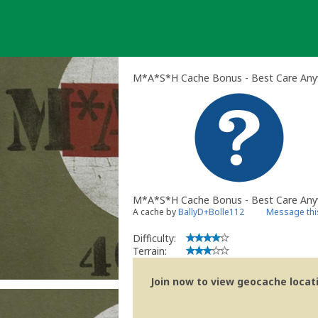
Skip
to
content
M*A*S*H Cache Bonus - Best Care Any
M*A*S*H Cache Bonus - Best Care An
A cache by
BallyD+Bolle112
Message thi
Difficulty:
Terrain:
Join now to view geocache locatio