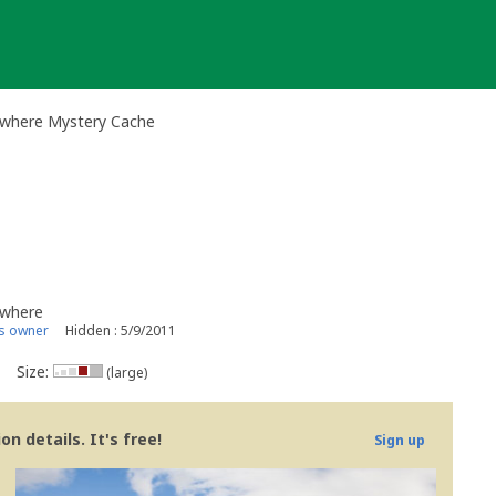
where Mystery Cache
ywhere
s owner
Hidden : 5/9/2011
Size:
(large)
n details. It's free!
Sign up