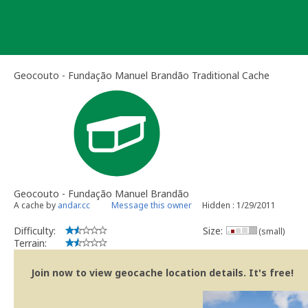
Skip
to
content
Geocouto - Fundação Manuel Brandão Traditional Cache
Geocouto - Fundação Manuel Brandão
A cache by
andar.cc
Message this owner
Hidden : 1/29/2011
Difficulty:
Size:
(small)
Terrain:
Join now to view geocache location details. It's free!