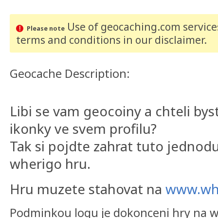
Use of geocaching.com services
Please note
terms and conditions
in our disclaimer
.
Geocache Description:
Libi se vam geocoiny a chteli by
ikonky ve svem profilu?
Tak si pojdte zahrat tuto jedn
wherigo hru.
Hru muzete stahovat na
www.wh
Podminkou logu je dokonceni hry na w