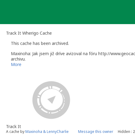
Skip
to
content
Track It Wherigo Cache
This cache has been archived.
Maxinoha: Jak jsem již dríve avizoval na fóru http://www.geo
archivu.
More
Track It
A cache by
Maxinoha & LennyCharlie
Message this owner
Hidden : 