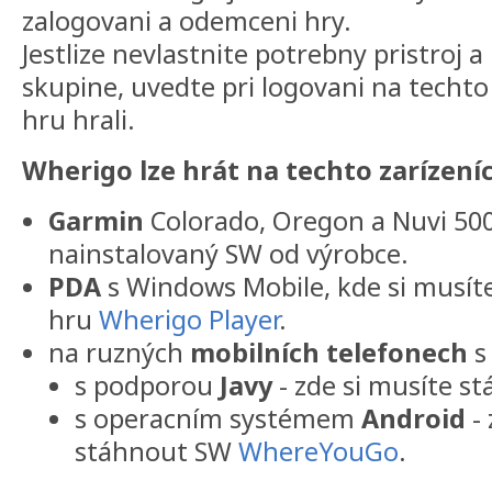
zalogovani a odemceni hry.
Jestlize nevlastnite potrebny pristroj 
skupine, uvedte pri logovani na techto
hru hrali.
Wherigo lze hrát na techto zarízení
Garmin
Colorado, Oregon a Nuvi 500,
nainstalovaný SW od výrobce.
PDA
s Windows Mobile, kde si musít
hru
Wherigo Player
.
na ruzných
mobilních telefonech
s
s podporou
Javy
- zde si musíte 
s operacním systémem
Android
- 
stáhnout SW
WhereYouGo
.