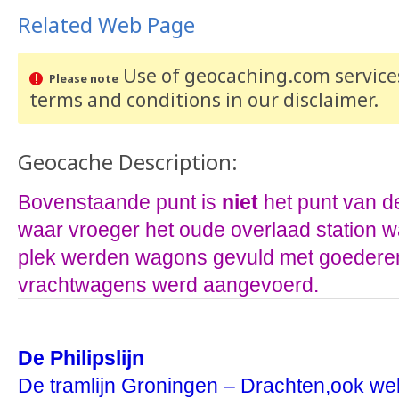
Related Web Page
Use of geocaching.com services
Please note
terms and conditions
in our disclaimer
.
Geocache Description:
Bovenstaande punt is
niet
het punt van d
waar vroeger het oude overlaad station 
plek werden wagons gevuld met goederen
vrachtwagens werd aangevoerd.
De Philipslijn
De tramlijn Groningen – Drachten,ook wel d