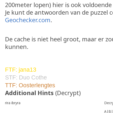
200meter lopen) hier is ook voldoende
Je kunt de antwoorden van de puzzel 
Geochecker.com
.
De cache is niet heel groot, maar er zo
kunnen.
FTF: jana13
STF: Duo Cothe
TTF: Oosterlengtes
Additional Hints
(
Decrypt
)
rira ibryra
Decr
A|B|