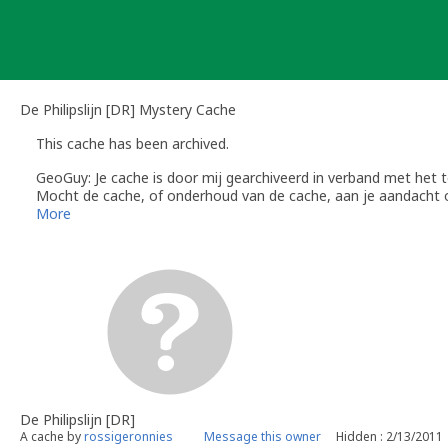
Skip
to
content
De Philipslijn [DR] Mystery Cache
This cache has been archived.
GeoGuy: Je cache is door mij gearchiveerd in verband met het t
Mocht de cache, of onderhoud van de cache, aan je aandacht on
even een berichtje via email.
More
Als de cache binnen 3 maanden hersteld of herplaatst is, wil ik
voorwaarden voldoet.
De Philipslijn [DR]
A cache by
rossigeronnies
Message this owner
Hidden : 2/13/2011