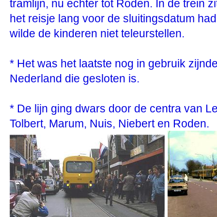
tramlijn, nu echter tot Roden. In de trein 
het reisje lang voor de sluitingsdatum h
wilde de kinderen niet teleurstellen.
* Het was het laatste nog in gebruik zijnd
Nederland die gesloten is.
* De lijn ging dwars door de centra van Le
Tolbert, Marum, Nuis, Niebert en Roden.