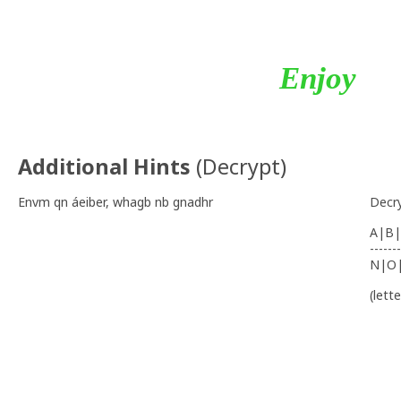
Enjoy
Additional Hints
(
Decrypt
)
Envm qn áeiber, whagb nb gnadhr
Decr
A|B|
-------
N|O
(lett