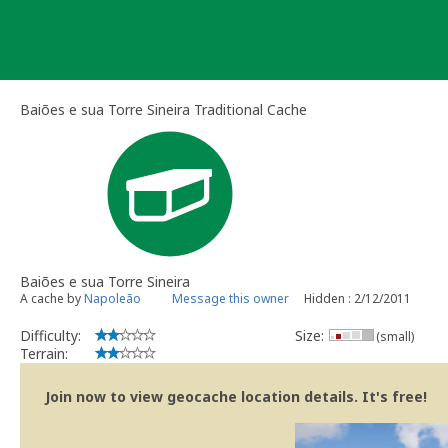
Skip
to
content
Baiões e sua Torre Sineira Traditional Cache
Baiões e sua Torre Sineira
A cache by
Napoleão
Message this owner
Hidden : 2/12/2011
Difficulty:
Size:
(small)
Terrain:
Join now to view geocache location details. It's free!