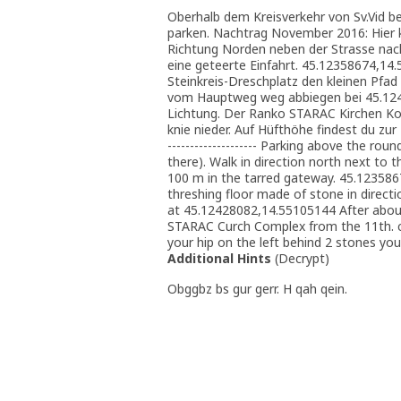
Oberhalb dem Kreisverkehr von Sv.Vid b
parken. Nachtrag November 2016: Hier
Richtung Norden neben der Strasse nach
eine geteerte Einfahrt. 45.12358674,14
Steinkreis-Dreschplatz den kleinen Pfa
vom Hauptweg weg abbiegen bei 45.124
Lichtung. Der Ranko STARAC Kirchen Kom
knie nieder. Auf Hüfthöhe findest du zur
-------------------- Parking above the ro
there). Walk in direction north next to t
100 m in the tarred gateway. 45.123586
threshing floor made of stone in directio
at 45.12428082,14.55105144 After about
STARAC Curch Complex from the 11th. cent
your hip on the left behind 2 stones you 
Additional Hints
(
Decrypt
)
Obggbz bs gur gerr. H qah qein.