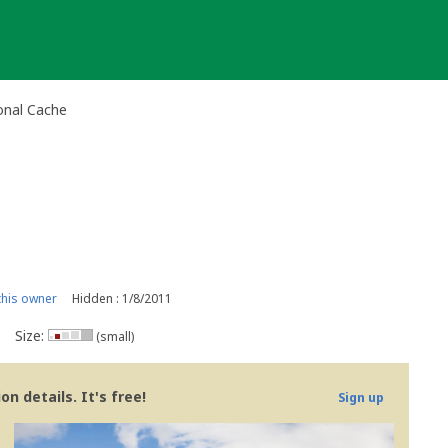
onal Cache
his owner
Hidden : 1/8/2011
Size:
(small)
n details. It's free!
Sign up