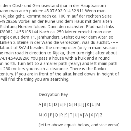
ei dem Obst- und Gemüsestand (nur in der Hauptsaison)
 kann man auch parken: 45.07.602 014.32.911 Wenn man
 Rijeka geht, kommt nach ca. 100 m auf der rechten Seite
.54928266 Vorbei an der Ruine und dem Haus mit dem alten
d Richtung Norden folgen. Dann den nächsten Pfad nach links
28082,14.55105144 Nach ca. 250 Meter erreicht man eine
plex aus dem 11. Jahrhundert. Stehst du vor dem Altar, so
 Linken 2 Steine in der Wand die verdecken, was du suchst. -----
undabout of Sv.Vid besides the greengrocer (only in main-season
he main road in direction to Rijeka, then turn right after about
74,14.54928266 You pass a house with a hulk and a round
n north. Turn left to a smaller path (really) and left main path
 250 meters you reach a clearance. There is the Ranko
ury. If you are in front of the altar, kneel down. In height of
will find the thing you are searching.
Decryption Key
A|B|C|D|E|F|G|H|I|J|K|L|M
-------------------------
N|O|P|Q|R|S|T|U|V|W|X|Y|Z
(letter above equals below, and vice versa)