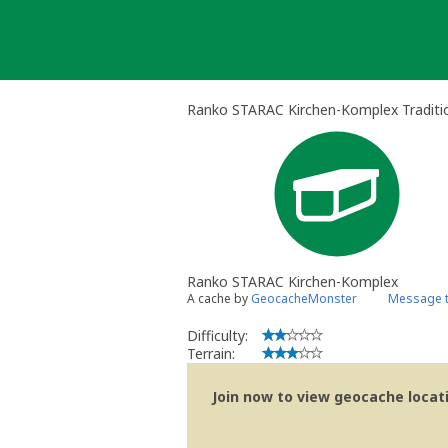
Skip
to
content
Ranko STARAC Kirchen-Komplex Traditi
Ranko STARAC Kirchen-Komplex
A cache by
GeocacheMonster
Message t
Difficulty:
Terrain:
Join now to view geocache locatio