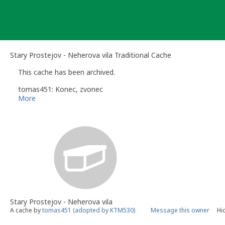
Skip
to
content
Stary Prostejov - Neherova vila Traditional Cache
This cache has been archived.
tomas451: Konec, zvonec
More
Stary Prostejov - Neherova vila
A cache by
tomas451 (adopted by KTM530)
Message this owner
Hi