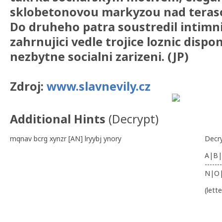
sklobetonovou markyzou nad terasou
Do druheho patra soustredil intimn
zahrnujici vedle trojice loznic dispo
nezbytne socialni zarizeni. (JP)
Zdroj:
www.slavnevily.cz
Additional Hints
(
Decrypt
)
mqnav bcrg xynzr [AN] lryybj ynory
Decr
A|B|
-------
N|O
(lett