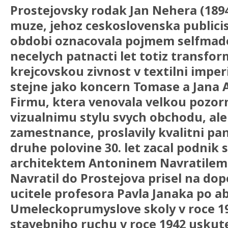
Prostejovsky rodak Jan Nehera (189
muze, jehoz ceskoslovenska publici
obdobi oznacovala pojmem selfma
necelych patnacti let totiz transfor
krejcovskou zivnost v textilni impe
stejne jako koncern Tomase a Jana A.
Firmu, ktera venovala velkou pozor
vizualnimu stylu svych obchodu, ale 
zamestnance, proslavily kvalitni pa
druhe polovine 30. let zacal podnik 
architektem Antoninem Navratilem 
Navratil do Prostejova prisel na do
ucitele profesora Pavla Janaka po a
Umeleckoprumyslove skoly v roce 1
stavebniho ruchu v roce 1942 uskut