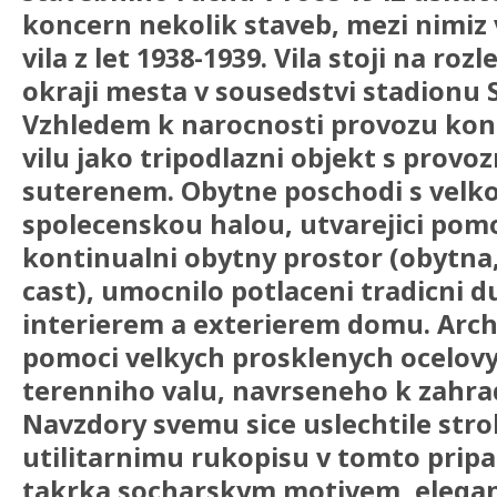
koncern nekolik staveb, mezi nimiz
vila z let 1938-1939. Vila stoji na r
okraji mesta v sousedstvi stadionu 
Vzhledem k narocnosti provozu konc
vilu jako tripodlazni objekt s prov
suterenem. Obytne poschodi s velk
spolecenskou halou, utvarejici pom
kontinualni obytny prostor (obytna,
cast), umocnilo potlaceni tradicni d
interierem a exterierem domu. Archi
pomoci velkych prosklenych ocelov
terenniho valu, navrseneho k zahra
Navzdory svemu sice uslechtile stro
utilitarnimu rukopisu v tomto pripa
takrka socharskym motivem, elega