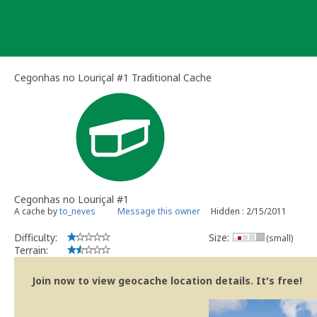
Skip
to
content
Cegonhas no Louriçal #1 Traditional Cache
Cegonhas no Louriçal #1
A cache by
to_neves
Message this owner
Hidden : 2/15/2011
Difficulty:
Size:
(small)
Terrain:
Join now to view geocache location details. It's free!