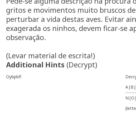
Pede-se alguma descrição na procura d
gritos e movimentos muito bruscos de
perturbar a vida destas aves. Evitar a
exagerada os ninhos, devem ficar-se a
observação.
(Levar material de escrita!)
Additional Hints
(
Decrypt
)
Oybpbf!
Decr
A|B|
-------
N|O
(lett