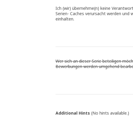
Ich (wir) übernehme(n) keine Verantwort
Serien- Caches verursacht werden und w
einhalten.
Wer sich an dieser Serie beteiligen möc
Bewerbungen werden umgehend bearbei
Additional Hints
(
No hints available.
)