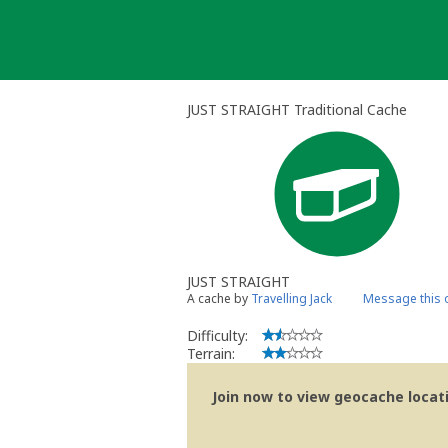
Skip
to
content
JUST STRAIGHT Traditional Cache
JUST STRAIGHT
A cache by
Travelling Jack
Message this 
Difficulty:
Terrain:
Join now to view geocache locatio