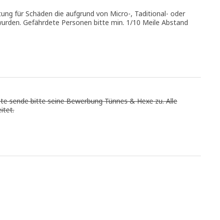
ung für Schäden die aufgrund von Micro-, Taditional- oder
urden. Gefährdete Personen bitte min. 1/10 Meile Abstand
hte sende bitte seine Bewerbung Tünnes & Hexe zu. Alle
tet.