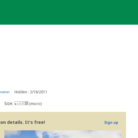
owner
Hidden : 2/18/2011
Size:
(micro)
n details. It's free!
Sign up