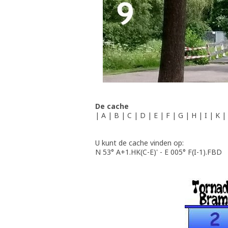
De cache
| A | B | C | D | E | F | G | H | I | K |
U kunt de cache vinden op:
N 53° A+1.HK(C-E)' - E 005° F(I-1).FBD