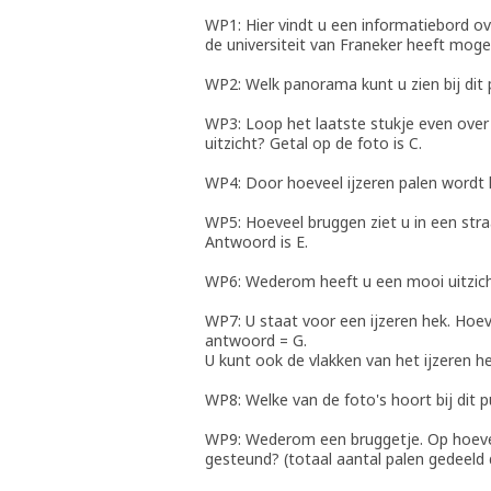
WP1: Hier vindt u een informatiebord ov
de universiteit van Franeker heeft mogen b
WP2: Welk panorama kunt u zien bij dit 
WP3: Loop het laatste stukje even over h
uitzicht? Getal op de foto is C.
WP4: Door hoeveel ijzeren palen wordt 
WP5: Hoeveel bruggen ziet u in een stra
Antwoord is E.
WP6: Wederom heeft u een mooi uitzicht 
WP7: U staat voor een ijzeren hek. Hoeve
antwoord = G.
U kunt ook de vlakken van het ijzeren he
WP8: Welke van de foto's hoort bij dit p
WP9: Wederom een bruggetje. Op hoevee
gesteund? (totaal aantal palen gedeeld 