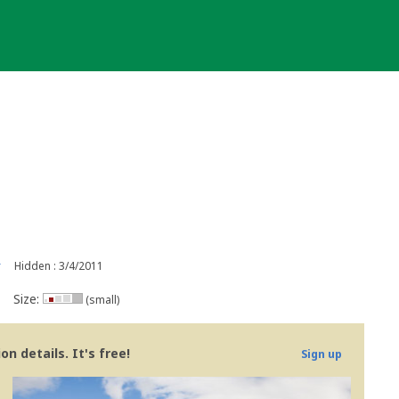
r
Hidden : 3/4/2011
Size:
(small)
n details. It's free!
Sign up