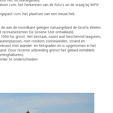
oor het recreatiegebied.
doen i.v.m. het herkennen van de foto's en de vraag bij WP5!
ngepast i.v.m. het plaatsen van een nieuw hek.
t de aan de noordkant gelegen natuurgebied de Grutte Wielen.
t recreatieterrein De Groene Ster ontwikkeld.
n 1000 ha. groot. Het bestaat, naast wat beschermd laagveen,
 waterplassen, met rondom zonneweiden, strand en
orkruist met wandel- en fietspaden en is opgenomen in het
and. Door recente uitbreiding grenst het gebied inmiddels
mminghaburen).
verder te onderscheiden: