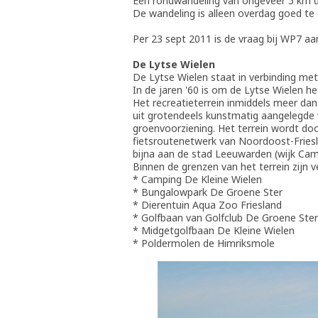
Een rondwandeling van ongeveer 5 km d
De wandeling is alleen overdag goed te 
Per 23 sept 2011 is de vraag bij WP7 aa
De Lytse Wielen
De Lytse Wielen staat in verbinding me
In de jaren '60 is om de Lytse Wielen he
Het recreatieterrein inmiddels meer da
uit grotendeels kunstmatig aangelegde
groenvoorziening. Het terrein wordt do
fietsroutenetwerk van Noordoost-Friesl
bijna aan de stad Leeuwarden (wijk Ca
Binnen de grenzen van het terrein zijn 
* Camping De Kleine Wielen
* Bungalowpark De Groene Ster
* Dierentuin Aqua Zoo Friesland
* Golfbaan van Golfclub De Groene Ster
* Midgetgolfbaan De Kleine Wielen
* Poldermolen de Himriksmole