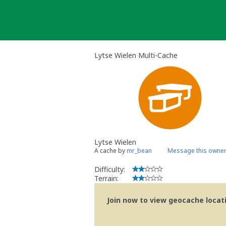
Skip
to
content
Lytse Wielen Multi-Cache
Lytse Wielen
A cache by
mr_bean
Message this owne
Difficulty:
Terrain:
Join now to view geocache locatio