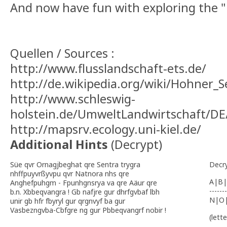
And now have fun with exploring the "la
Quellen / Sources :
http://www.flusslandschaft-ets.de/
http://de.wikipedia.org/wiki/Hohner_S
http://www.schleswig-
holstein.de/UmweltLandwirtschaft/D
http://mapsrv.ecology.uni-kiel.de/
Additional Hints
(
Decrypt
)
Süe qvr Ornagjbeghat qre Sentra trygra
Decr
nhffpuyvrßyvpu qvr Natnora nhs qre
A|B|
Anghefpuhgm - Fpunhgnsrya va qre Aäur qre
-------
b.n. Xbbeqvangra ! Gb nafjre gur dhrfgvbaf lbh
N|O
unir gb hfr fbyryl gur qrgnvyf ba gur
Vasbezngvba-Cbfgre ng gur Pbbeqvangrf nobir !
(lett