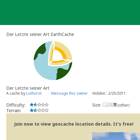
Skip
to
content
Der Letzte seiner Art EarthCache
Der Letzte seiner Art
A cache by
Lothorol
Message this owner
Hidden : 2/25/2011
Difficulty:
Size:
(other)
Terrain:
Join now to view geocache location details. It's free!