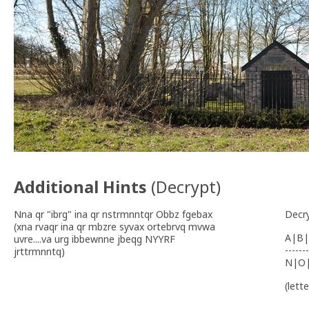
Additional Hints
(
Decrypt
)
Nna qr "ibrg" ina qr nstrmnntqr Obbz fgebax
Decr
(xna rvaqr ina qr mbzre syvax ortebrvq mvwa
A|B|
uvre....va urg ibbewnne jbeqg NYYRF
-------
jrttrmnntq)
N|O
(lett