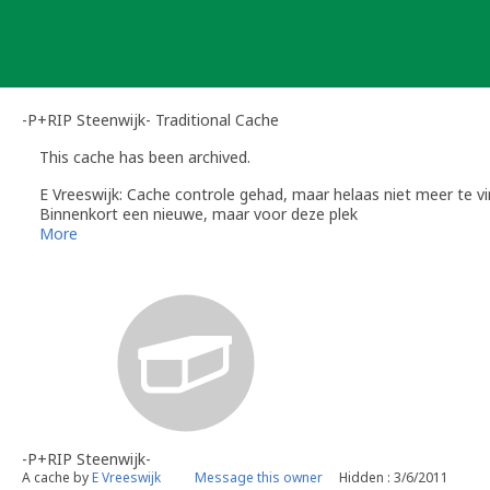
Skip
to
content
-P+RIP Steenwijk- Traditional Cache
This cache has been archived.
E Vreeswijk: Cache controle gehad, maar helaas niet meer te vi
Binnenkort een nieuwe, maar voor deze plek
tijd voor het archief.
More
-P+RIP Steenwijk-
A cache by
E Vreeswijk
Message this owner
Hidden : 3/6/2011