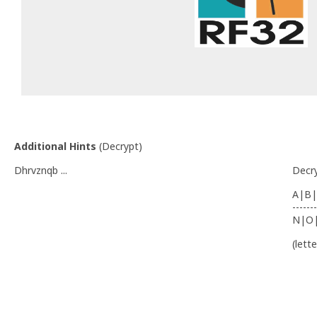
Additional Hints
(
Decrypt
)
Dhrvznqb ...
Decr
A|B|
-------
N|O
(lett