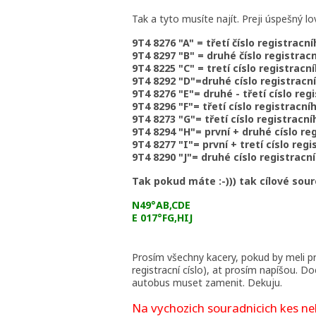
Tak a tyto musíte najít. Preji úspešný lo
9T4 8276 "A" = třetí číslo registracní
9T4 8297 "B" = druhé číslo registracn
9T4 8225 "C" = tretí císlo registracní
9T4 8292 "D"=druhé císlo registracní
9T4 8276 "E"= druhé - třetí císlo reg
9T4 8296 "F"= třetí císlo registracníh
9T4 8273 "G"= třetí císlo registracní
9T4 8294 "H"= první + druhé císlo reg
9T4 8277 "I"= první + tretí císlo regi
9T4 8290 "J"= druhé císlo registracní
Tak pokud máte :-))) tak cílové sou
N49°AB,CDE
E 017°FG,HIJ
Prosím všechny kacery, pokud by meli 
registracní císlo), at prosím napíšou. 
autobus muset zamenit. Dekuju.
Na vychozich souradnicich kes nehl