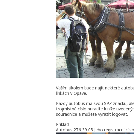
Vaším úkolem bude najít nekteré autob
linkách v Opave.
Každý autobus má svou SPZ znacku, ale 
trojmístné císlo priradte k níže uveden
souradnice a mužete vyrazit logovat.
Príklad
Autobus 2T6 39 05 Jeho registracní císlo