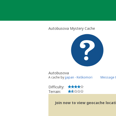
Skip
to
content
Autobusova Mystery Cache
Autobusova
A cache by
jjapan - Keškomori
Message t
Difficulty:
Terrain:
Join now to view geocache locatio