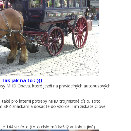
Tak jak na to :-)))
usy MHD Opava, které jezdí na pravidelných autobusových
také pro interní potreby MHD trojmístné císlo. Toto
ým SPZ znackám a dosadte do vzorce. Tím získáte cílové
 je 144 viz.foto (toto císlo má každý autobus jiné)