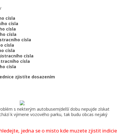
v
ho císla
ího císla
ho císla
ho císla
istracního císla
o císla
ho císla
istracního císla
stracního císla
ho císla
rednice zjistíte dosazením
problém s nekterým autobusem(delší dobu nepujde získat
Dochází k výmene vozového parku, tak budu obcas nejaký
edejte, jedna se o misto kde muzete zjistit indicie