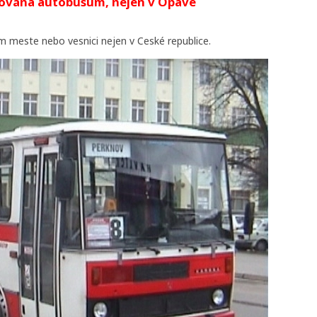
nována autobusum, nejen v Opave
m meste nebo vesnici nejen v Ceské republice.