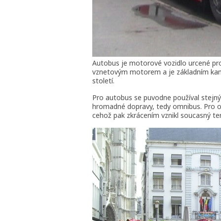
Autobus je motorové vozidlo urcené pro
vznetovým motorem a je základním kam
století.
Pro autobus se puvodne používal stejný
hromadné dopravy, tedy omnibus. Pro od
cehož pak zkrácením vznikl soucasný te