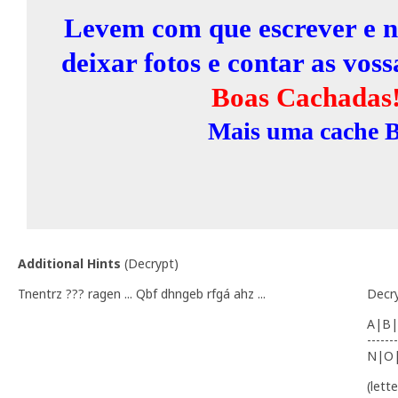
Levem com que escrever e 
deixar fotos e contar as voss
Boas Cachadas!
Mais uma cache 
Additional Hints
(
Decrypt
)
Tnentrz ??? ragen ... Qbf dhngeb rfgá ahz ...
Decr
A|B|
-------
N|O
(lett