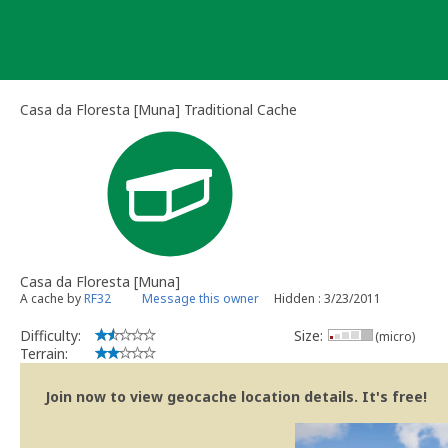
Skip
to
content
Casa da Floresta [Muna] Traditional Cache
Casa da Floresta [Muna]
A cache by
RF32
Message this owner
Hidden : 3/23/2011
Difficulty:
Size:
(micro)
Terrain:
Join now to view geocache location details. It's free!