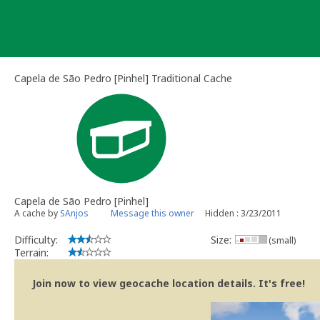
Skip
to
content
Capela de São Pedro [Pinhel] Traditional Cache
Capela de São Pedro [Pinhel]
A cache by
SAnjos
Message this owner
Hidden : 3/23/2011
Difficulty:
Size:
(small)
Terrain:
Join now to view geocache location details. It's free!