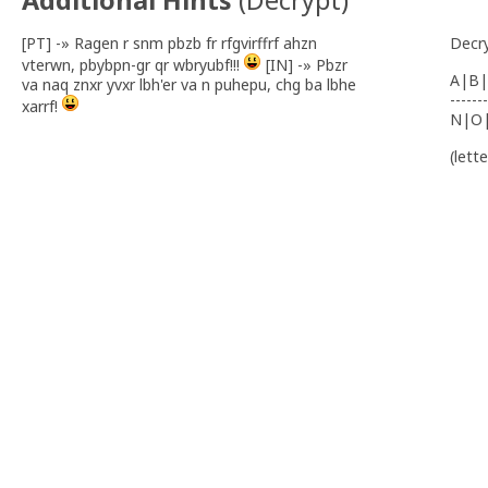
Additional Hints
(
Decrypt
)
[PT] -» Ragen r snm pbzb fr rfgvirffrf ahzn
Decr
vterwn, pbybpn-gr qr wbryubf!!!
[IN] -» Pbzr
A|B|
va naq znxr yvxr lbh'er va n puhepu, chg ba lbhe
-------
xarrf!
N|O
(lett