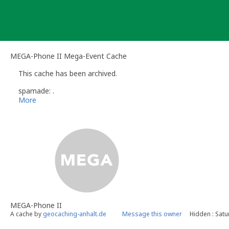
Skip
to
content
MEGA-Phone II Mega-Event Cache
This cache has been archived.
spamade: .
More
MEGA-Phone II
A cache by
geocaching-anhalt.de
Message this owner
Hidden : Satu