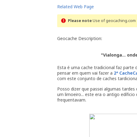
Related Web Page
Please note
Use of geocaching.com s
Geocache Description:
"Vialonga... ond
Esta é uma cache tradicional faz parte
pensar em quem vai fazer a
2ª Cache
com este conjunto de caches tardiciona
Posso dizer que passei algumas tardes d
um limoeiro... este era o antigo edífi
frequentavam.