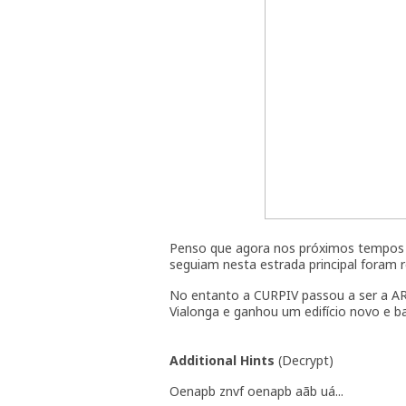
Penso que agora nos próximos tempos ai
seguiam nesta estrada principal foram
No entanto a CURPIV passou a ser a AR
Vialonga e ganhou um edifício novo e 
Additional Hints
(
Decrypt
)
Oenapb znvf oenapb aãb uá...