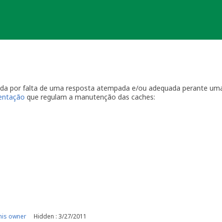
ada por falta de uma resposta atempada e/ou adequada perante uma
ientação
que regulam a manutenção das caches:
por visitas à localização física.
casionais à sua geocache para assegurar que está tudo em ordem p
ma com a geocache (desaparecimento, estrago, humidade/infiltraçõ
ive temporariamente a sua geocache para que os outros saibam q
o o problema. É-lhe concedido um período razoável de tempo -
ger
o da sua geocache. Se a geocache não estiver a receber a manutenç
r um longo período de tempo, poderemos arquivar a página da ge
e por favor recolha-o a fim de evitar que se torne lixo (geolitt
 falta de manutenção a sua geocache não poderá ser desarquivada.
e manutenção.
his owner
Hidden : 3/27/2011