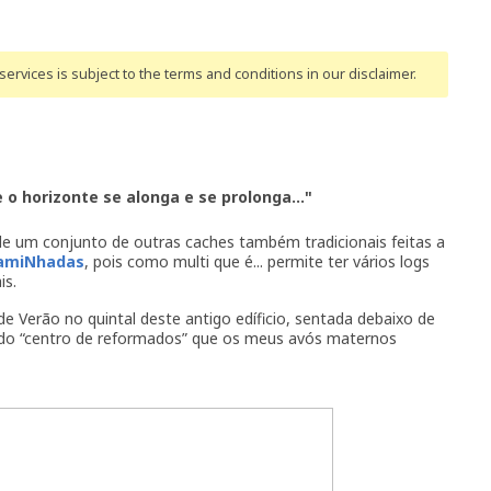
ervices is subject to the terms and conditions
in our disclaimer
.
e o horizonte se alonga e se prolonga..."
 de um conjunto de outras caches também tradicionais feitas a
CamiNhadas
, pois como multi que é... permite ter vários logs
is.
e Verão no quintal deste antigo edíficio, sentada debaixo de
cio do “centro de reformados” que os meus avós maternos