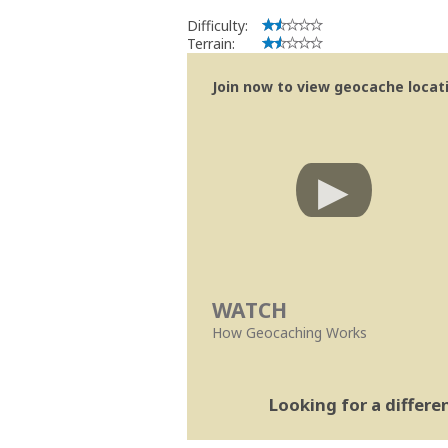
MightyREV
Difficulty:
Community Volunteer Reviewer
Terrain:
Centro de Ajuda
|
Trabalhar com o Re
Join now to view geocache locatio
WATCH
How Geocaching Works
Looking for a differ