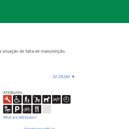
 situação de falta de manutenção.
ara funcionar, especialmente
GC2R2AV
▼
es, etc.), ou faz um registo
ue não devem procurar a
almente até 4 semanas
- dentro
Attributes
ão necessária ou estiver
ocache.
er).
 Caso submeta uma nova será tido em
What are Attributes?
Advertising with Us