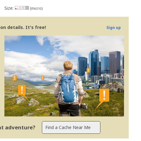
Size:
(micro)
visor
|
Revisões mais rápidas
|
Linhas Orientação
|
Políticas Regionais 
n details. It's free!
Sign up
ent adventure?