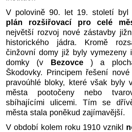
V polovinĕ 90. let 19. století by
plán rozšiřovací pro celé mĕ
nejvĕtší rozvoj nové zástavby již
historického jádra. Kromĕ roz
činžovní domy již byly vymezeny i
domky (v
Bezovce
) a ploch
Škodovky. Principem řešení nové
pravoúhlé bloky, které však byly 
mĕsta pootočeny nebo tvaro
sbíhajícími ulicemi. Tím se dřívĕ
mĕsta stala ponĕkud zajímavĕjší.
V období kolem roku 1910 vznikl
n