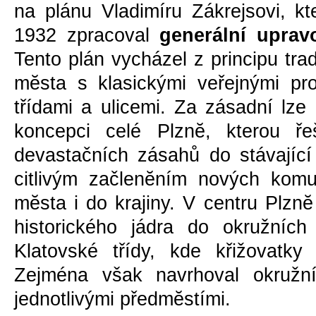
na plánu Vladimíru Zákrejsovi, kt
1932 zpracoval
generální uprav
Tento plán vycházel z principu tr
mĕsta s klasickými veřejnými pr
třídami a ulicemi. Za zásadní lze
koncepci celé Plznĕ, kterou řeš
devastačních zásahů do stávajíc
citlivým začlenĕním nových komu
mĕsta i do krajiny. V centru Plzn
historického jádra do okružníc
Klatovské třídy, kde křižovatky 
Zejména však navrhoval okružn
jednotlivými předmĕstími.