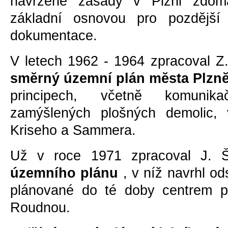
navržené zásady v Plzni zdom
základní osnovou pro pozdĕjší
dokumentace.
V letech 1962 - 1964 zpracoval Z.
smĕrný územní plán mĕsta Plzn
principech, včetnĕ komunik
zamýšlených plošných demolic, 
Kriseho a Sammera.
Už v roce 1971 zpracoval J. Š
územního plánu
, v níž navrhl od
plánované do té doby centrem p
Roudnou.