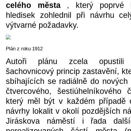
celého mĕsta
, který poprvé 
hledisek zohlednil při návrhu cel
výtvarné požadavky.
Plán z roku 1912
Autoři plánu zcela opustili
šachovnicový princip zastavĕní, který
sbíhajících se radiálnĕ do nových
čtvercového, šestiúhelníkového 
který mĕl být v každém případĕ o
návrhy lokalit v okolí pozdĕjších n
Jiráskova námĕstí i řada další