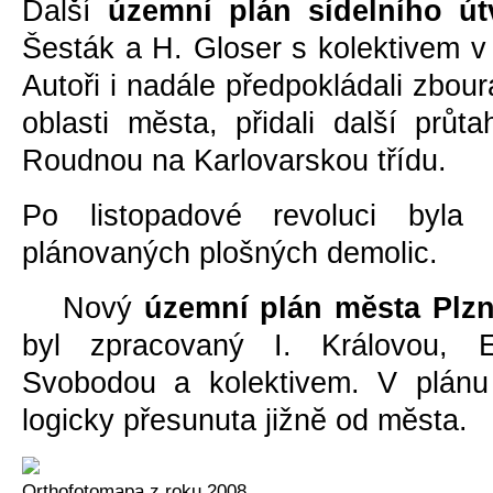
Další
územní plán sídelního út
Šesták a H. Gloser s kolektivem v
Autoři i nadále předpokládali zbour
oblasti mĕsta, přidali další průt
Roudnou na Karlovarskou třídu.
Po listopadové revoluci byla 
plánovaných plošných demolic.
Nový
územní plán mĕsta Plz
byl zpracovaný I. Královou, 
Svobodou a kolektivem. V plánu 
logicky přesunuta jižnĕ od mĕsta.
Orthofotomapa z roku 2008