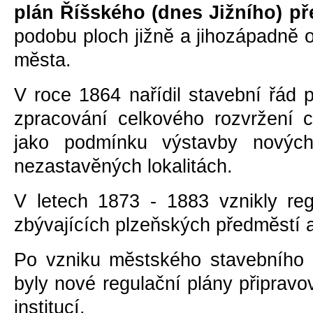
plán Říšského (dnes Jižního) př
podobu ploch jižnĕ a jihozápadnĕ o
mĕsta.
V roce 1864 nařídil stavební řád 
zpracování celkového rozvržení c
jako podmínku výstavby novýc
nezastavĕných lokalitách.
V letech 1873 - 1883 vznikly re
zbývajících plzeňských předmĕstí a 
Po vzniku mĕstského stavebního 
byly nové regulační plány připrav
institucí.