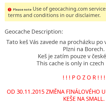
Use of geocaching.com services
Please note
terms and conditions
in our disclaimer
.
Geocache Description:
Tato keš Vás zavede na procházku po v
Plzni na Borech.
Keš je zatím pouze v česk
This cache is only in czech
! ! ! P O Z O R ! ! !
OD 30.11.2015 ZMĚNA FINÁLOVÉHO U
KEŠE NA SMALL.