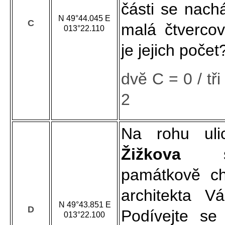
části se nach
N 49°44.045 E
C
malá čtverco
013°22.110
je jejich počet
dvĕ C = 0 / tři
2
Na rohu uli
Žižkova
památkovĕ ch
architekta V
N 49°43.851 E
D
Podívejte se
013°22.100