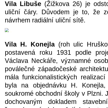
Vila Libuše
(Žižkova 26) je ods
uliční čáry. Důvodem je to, že z
návrhem radiální uliční sítĕ.
Vila H. Konejla
(roh ulic Hrušk
postavená roku 1931 podle proje
Václava Neckáře, významné osobn
poválečné západočeské architektur
mála funkcionalistických realizac
byla na objednávku H. Konejla, 
soukromé obchodní školy v Plzni. 
dochovaným dokladem stavebn