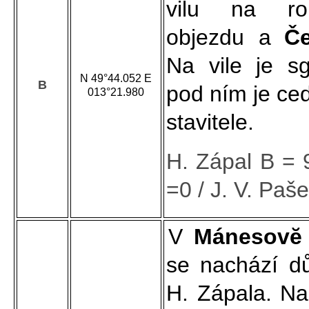
vilu na ro
objezdu a
Č
Na vile je sg
N 49°44.052 E
B
pod ním je ce
013°21.980
stavitele.
H. Zápal B = 
=0 / J. V. Paš
V
Mánesovĕ
se nachází d
H. Zápala. Na