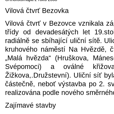
Vilová čtvrť Bezovka
Vilová čtvrť v Bezovce vznikala z
třídy od devadesátých let 19.sto
radiálnĕ se sbíhající uliční sítĕ. Ul
kruhového námĕstí Na Hvĕzdĕ, č
„Malá hvĕzda“ (Hruškova, Mánes
Svépomoci) a oválné křižova
Žižkova,.Družstevní). Uliční síť by
částečnĕ, neboť výstavba po 2. sv
realizována podle nového smĕrnéh
Zajímavé stavby