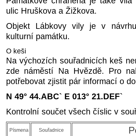
Památkovĕ chránĕna je také vila
ulic Hruškova a Žižkova.
Objekt Lábkovy vily je v návrh
kulturní památku.
O keši
Na výchozích souřadnicích keš ne
zde námĕstí Na Hvĕzdĕ. Pro nal
potřebovat zjistit pár informací o 
N 49° 44.ABC` E 013° 21.DEF`
Kontrolní součet všech číslic v sou
P
Písmena
Souřadnice