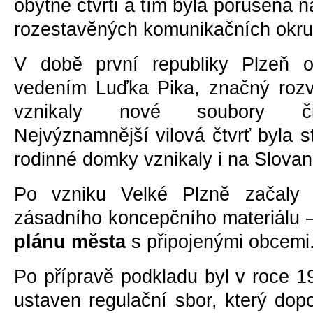
obytné čtvrti a tím byla porušena n
rozestavĕných komunikačních okru
V dobĕ první republiky Plzeň o
vedením Luďka Pika, značný rozv
vznikaly nové soubory či
Nejvýznamnĕjší vilová čtvrť byla 
rodinné domky vznikaly i na Slova
Po vzniku Velké Plznĕ začaly 
zásadního koncepčního materiálu 
plánu mĕsta
s připojenými obcemi
Po přípravĕ podkladu byl v roce 
ustaven regulační sbor, který dop