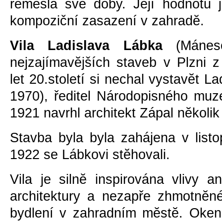
řemesla své doby. Její hodnotu je
kompoziční zasazení v zahradĕ.
Vila Ladislava Lábka
(Máne
nejzajímavĕjších staveb v Plzni 
let 20.století si nechal vystavĕt L
1970), ředitel Národopisného muz
1921 navrhl architekt Zápal nĕkolik 
Stavba byla byla zahájena v list
1922 se Lábkovi stĕhovali.
Vila je silnĕ inspirována vlivy a
architektury a nezapře zhmotnĕn
bydlení v zahradním mĕstĕ. Oken