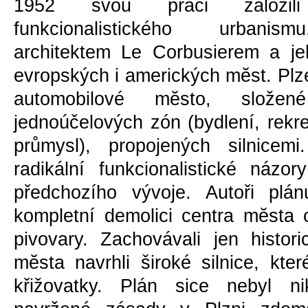
1952 svou práci založi
funkcionalistického urbanism
architektem Le Corbusierem a je
evropských i amerických mĕst. Plzeň
automobilové mĕsto, složen
jednoúčelových zón (bydlení, rekre
průmysl), propojených silnicem
radikální funkcionalistické názo
předchozího vývoje. Autoři plán
kompletní demolici centra mĕsta
pivovary. Zachovávali jen histor
mĕsta navrhli široké silnice, kte
křižovatky. Plán sice nebyl ni