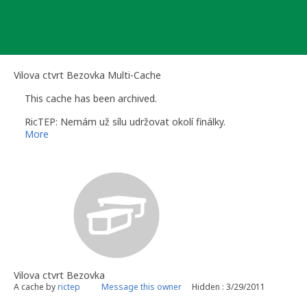
Skip
to
content
Vilova ctvrt Bezovka Multi-Cache
This cache has been archived.
RicTEP: Nemám už sílu udržovat okolí finálky.
More
Vilova ctvrt Bezovka
A cache by
rictep
Message this owner
Hidden : 3/29/2011