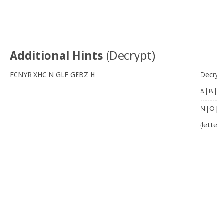
Additional Hints
(
Decrypt
)
FCNYR XHC N GLF GEBZ H
Decr
A|B|
-------
N|O
(lett