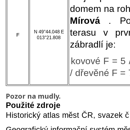
domem na rohu
Mírová
. Po
terasu v prv
N 49°44.048 E
F
013°21.808
zábradlí je:
kovové F = 5 
/ dřevĕné F = 
Pozor na mudly.
Použité zdroje
Historický atlas mĕst ČR, svazek č 
Geografický informační systém mĕ