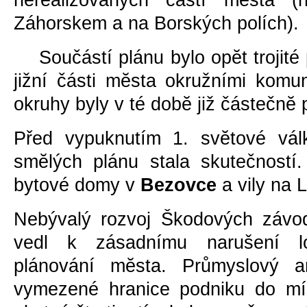
nerealizovaných částí mĕsta (
Záhorskem a na Borských polích).
Součástí plánu bylo opĕt trojité
jižní části mĕsta okružními komu
okruhy byly v té dobĕ již částečnĕ
Před vypuknutím 1. svĕtové vál
smĕlých plánu stala skutečností.
bytové domy v
Bezovce
a vily na 
Nebývalý rozvoj Škodových závo
vedl k zásadnímu narušení lo
plánování mĕsta. Průmyslový are
vymezené hranice podniku do mí