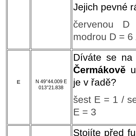
Jejich pevné 
červenou D
modrou D = 6 /
Díváte se na
Čermákovĕ
u
je v řadĕ?
E
N 49°44.009 E
013°21.838
šest E = 1 / 
E = 3
Stojíte před f