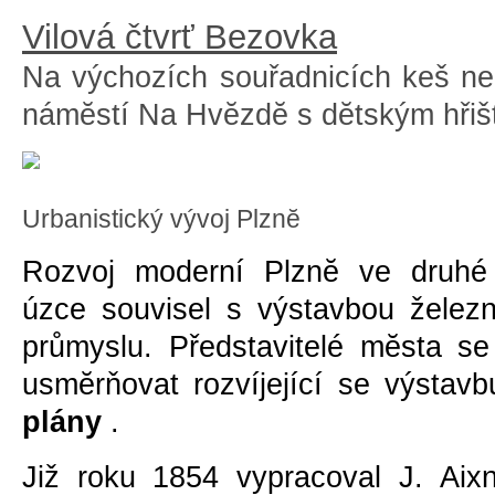
Vilová čtvrť Bezovka
Na výchozích souřadnicích keš neh
námĕstí Na Hvĕzdĕ s dĕtským hřiš
Urbanistický vývoj Plznĕ
Rozvoj moderní Plznĕ ve druhé p
úzce souvisel s výstavbou želez
průmyslu. Představitelé mĕsta se
usmĕrňovat rozvíjející se výstav
plány
.
Již roku 1854 vypracoval J. Aixn