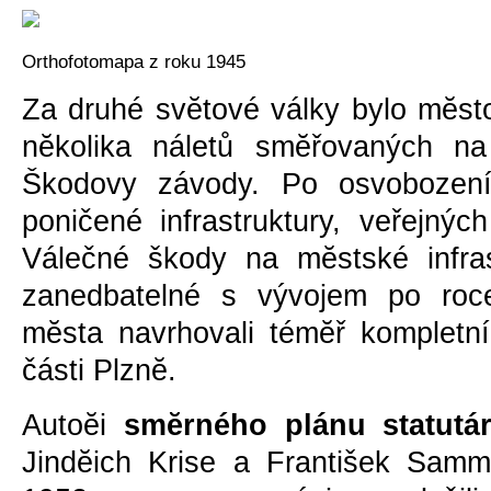
Orthofotomapa z roku 1945
Za druhé svĕtové války bylo mĕs
nĕkolika náletů smĕřovaných na
Škodovy závody. Po osvobození
poničené infrastruktury, veřejnýc
Válečné škody na mĕstské infras
zanedbatelné s vývojem po roce
mĕsta navrhovali témĕř kompletní 
části Plznĕ.
Autoĕi
smĕrného plánu statutá
Jindĕich Krise a František Samm