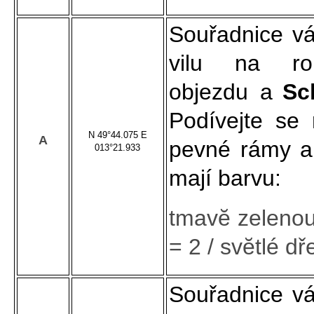
Souřadnice v
vilu na ro
objezdu a
Sc
Podívejte se 
N 49°44.075 E
A
pevné rámy a
013°21.933
mají barvu:
tmavĕ zelenou 
= 2 / svĕtlé dř
Souřadnice v