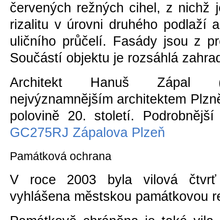
červených režných cihel, z nichž j
rizalitu v úrovni druhého podlaží a
uličního průčelí. Fasády jsou z p
Součástí objektu je rozsáhlá zahra
Architekt Hanuš Zápal (
nejvýznamnĕjším architektem Plznĕ
polovinĕ 20. století. Podrobnĕjší
GC275RJ Zápalova Plzeň
Památková ochrana
V roce 2003 byla vilová čtvr
vyhlášena mĕstskou památkovou re