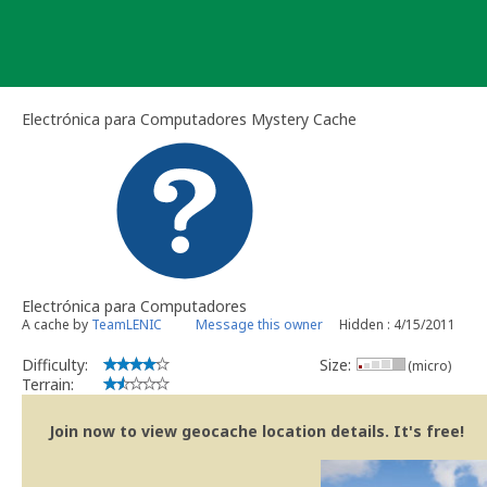
Skip
to
content
Electrónica para Computadores Mystery Cache
Electrónica para Computadores
A cache by
TeamLENIC
Message this owner
Hidden : 4/15/2011
Difficulty:
Size:
(micro)
Terrain:
Join now to view geocache location details. It's free!