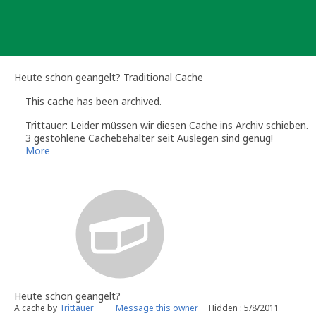
Skip
to
content
Heute schon geangelt? Traditional Cache
This cache has been archived.
Trittauer: Leider müssen wir diesen Cache ins Archiv schieben.
3 gestohlene Cachebehälter seit Auslegen sind genug!
Schade!
More
Heute schon geangelt?
A cache by
Trittauer
Message this owner
Hidden : 5/8/2011