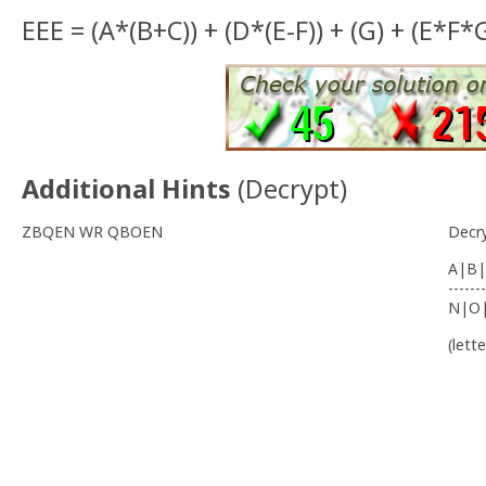
EEE = (A*(B+C)) + (D*(E-F)) + (G) + (E*F*
Additional Hints
(
Decrypt
)
ZBQEN WR QBOEN
Decr
A|B|
-------
N|O
(lett