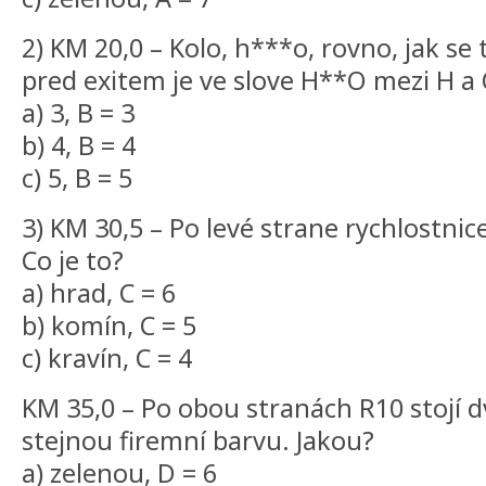
2) KM 20,0 – Kolo, h***o, rovno, jak se
pred exitem je ve slove H**O mezi H a
a) 3, B = 3
b) 4, B = 4
c) 5, B = 5
3) KM 30,5 – Po levé strane rychlostnice
Co je to?
a) hrad, C = 6
b) komín, C = 5
c) kravín, C = 4
KM 35,0 – Po obou stranách R10 stojí d
stejnou firemní barvu. Jakou?
a) zelenou, D = 6