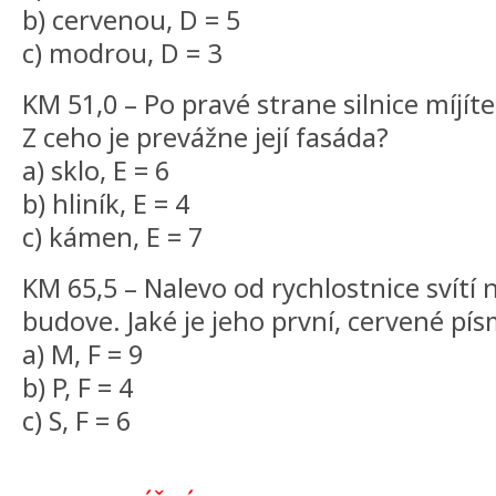
b) cervenou, D = 5
c) modrou, D = 3
KM 51,0 – Po pravé strane silnice míjít
Z ceho je prevážne její fasáda?
a) sklo, E = 6
b) hliník, E = 4
c) kámen, E = 7
KM 65,5 – Nalevo od rychlostnice svítí 
budove. Jaké je jeho první, cervené pí
a) M, F = 9
b) P, F = 4
c) S, F = 6