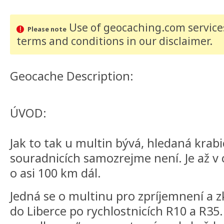
Use of geocaching.com services
Please note
terms and conditions
in our disclaimer
.
Geocache Description:
ÚVOD:
Jak to tak u multin bývá, hledaná krab
souradnicích samozrejme není. Je až v 
o asi 100 km dál.
Jedná se o multinu pro zpríjemnení a z
do Liberce po rychlostnicích R10 a R3