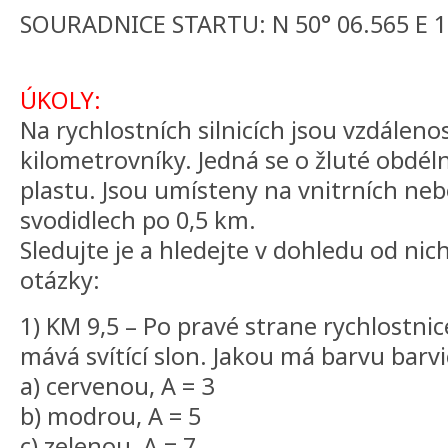
SOURADNICE STARTU: N 50° 06.565 E 1
ÚKOLY:
Na rychlostních silnicích jsou vzdálen
kilometrovníky. Jedná se o žluté obdéln
plastu. Jsou umísteny na vnitrních neb
svodidlech po 0,5 km.
Sledujte je a hledejte v dohledu od nic
otázky:
1) KM 9,5 – Po pravé strane rychlostn
mává svítící slon. Jakou má barvu barv
a) cervenou, A = 3
b) modrou, A = 5
c) zelenou, A = 7