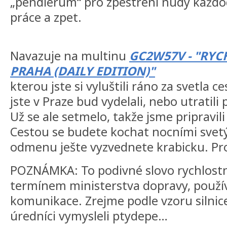
„pendlerum“ pro zpestrení nudy každo
práce a zpet.
Navazuje na multinu
GC2W57V - "RYC
PRAHA (DAILY EDITION)"
kterou jste si vyluštili ráno za svetla 
jste v Praze bud vydelali, nebo utratili
Už se ale setmelo, takže jsme pripravili
Cestou se budete kochat nocními svetýlk
odmenu ješte vyzvednete krabicku. Pro
POZNÁMKA: To podivné slovo rychlostni
termínem ministerstva dopravy, použív
komunikace. Zrejme podle vzoru silnice,
úredníci vymysleli ptydepe…