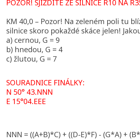
POZOR! SJÍŽDÍTE ZE SILNICE R10 NA R
KM 40,0 – Pozor! Na zeleném poli tu bl
silnice skoro pokaždé skáce jelen! Jak
a) cernou, G = 9
b) hnedou, G = 4
c) žlutou, G = 7
SOURADNICE FINÁLKY:
N 50° 43.NNN
E 15°04.EEE
NNN = ((A+B)*C) + ((D-E)*F) - (G*A) + (B