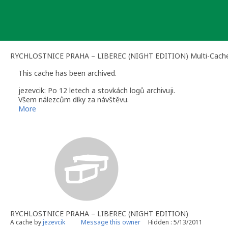
Skip
to
content
RYCHLOSTNICE PRAHA – LIBEREC (NIGHT EDITION) Multi-Cach
This cache has been archived.
jezevcik: Po 12 letech a stovkách logů archivuji.
Všem nálezcům díky za návštěvu.
Dík
More
Jezevčík
RYCHLOSTNICE PRAHA – LIBEREC (NIGHT EDITION)
A cache by
jezevcik
Message this owner
Hidden : 5/13/2011