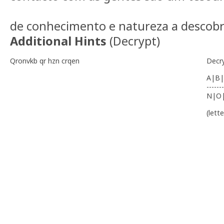
de conhecimento e natureza a descobri
Additional Hints
(
Decrypt
)
Qronvkb qr hzn crqen
Decr
A|B|
-------
N|O
(lett