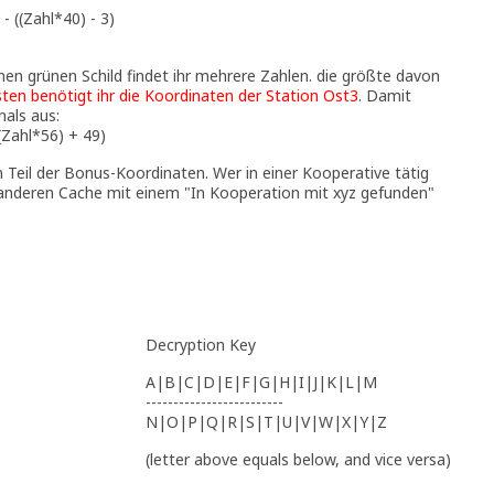
 ((Zahl*40) - 3)
inen grünen Schild findet ihr mehrere Zahlen. die größte davon
n benötigt ihr die Koordinaten der Station Ost3
. Damit
nals aus:
Zahl*56) + 49)
n Teil der Bonus-Koordinaten. Wer in einer Kooperative tätig
 anderen Cache mit einem "In Kooperation mit xyz gefunden"
Decryption Key
A|B|C|D|E|F|G|H|I|J|K|L|M
-------------------------
N|O|P|Q|R|S|T|U|V|W|X|Y|Z
(letter above equals below, and vice versa)