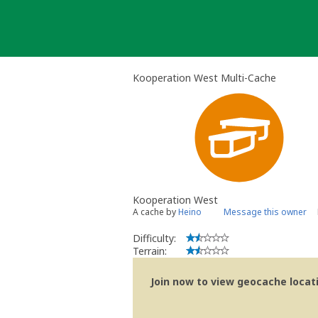
Skip
to
content
Kooperation West Multi-Cache
Kooperation West
A cache by
Heino
Message this owner
Difficulty:
Terrain:
Join now to view geocache locatio