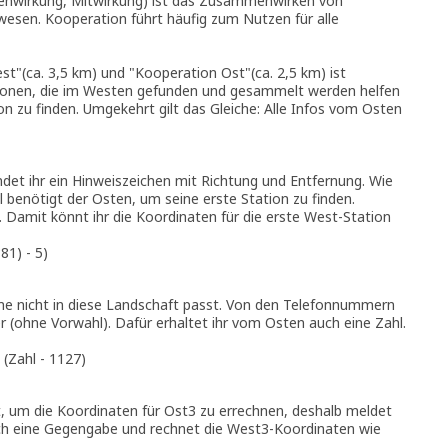
enwirkung, Mitwirkung) ist das Zusammenwirken von
esen. Kooperation führt häufig zum Nutzen für alle
t"(ca. 3,5 km) und "Kooperation Ost"(ca. 2,5 km) ist
ionen, die im Westen gefunden und gesammelt werden helfen
on zu finden. Umgekehrt gilt das Gleiche: Alle Infos vom Osten
det ihr ein Hinweiszeichen mit Richtung und Entfernung. Wie
l benötigt der Osten, um seine erste Station zu finden.
Damit könnt ihr die Koordinaten für die erste West-Station
81) - 5)
ame nicht in diese Landschaft passt. Von den Telefonnummern
(ohne Vorwahl). Dafür erhaltet ihr vom Osten auch eine Zahl.
(Zahl - 1127)
, um die Koordinaten für Ost3 zu errechnen, deshalb meldet
lich eine Gegengabe und rechnet die West3-Koordinaten wie