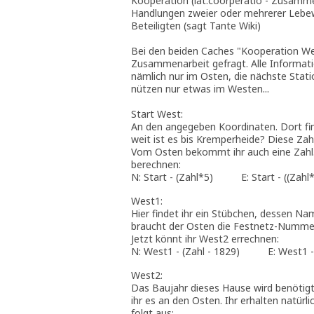
Kooperation (lat.coorperatio - Zusamm
Handlungen zweier oder mehrerer Lebew
Beteiligten (sagt Tante Wiki)
Bei den beiden Caches "Kooperation Wes
Zusammenarbeit gefragt. Alle Informat
nämlich nur im Osten, die nächste Stati
nützen nur etwas im Westen...
Start West:
An den angegeben Koordinaten. Dort fin
weit ist es bis Kremperheide? Diese Zah
Vom Osten bekommt ihr auch eine Zahl. 
berechnen:
N: Start - (Zahl*5) E: Start - ((Zahl*
West1:
Hier findet ihr ein Stübchen, dessen N
braucht der Osten die Festnetz-Nummer 
Jetzt könnt ihr West2 errechnen:
N: West1 - (Zahl - 1829) E: West1 - 
West2:
Das Baujahr dieses Hause wird benötigt
ihr es an den Osten. Ihr erhalten natür
folgt aus: