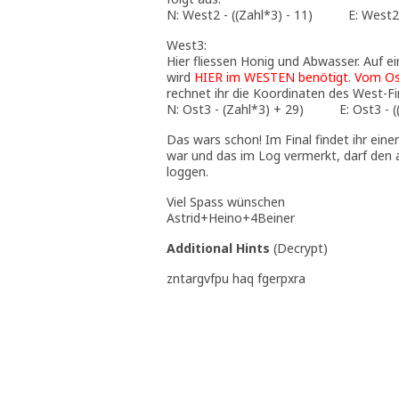
N: West2 - ((Zahl*3) - 11) E: West2 -
West3:
Hier fliessen Honig und Abwasser. Auf e
wird
HIER im WESTEN benötigt. Vom Oste
rechnet ihr die Koordinaten des West-Fi
N: Ost3 - (Zahl*3) + 29) E: Ost3 - ((
Das wars schon! Im Final findet ihr eine
war und das im Log vermerkt, darf den
loggen.
Viel Spass wünschen
Astrid+Heino+4Beiner
Additional Hints
(
Decrypt
)
zntargvfpu haq fgerpxra