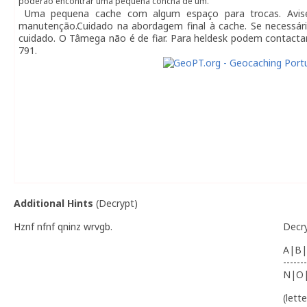
poderão encontrar uma pequena concha de um.
Uma pequena cache com algum espaço para trocas. Avis
manutenção.Cuidado na abordagem final à cache. Se necessári
cuidado. O Tâmega não é de fiar. Para heldesk podem contacta
791.
Additional Hints
(
Decrypt
)
Hznf nfnf qninz wrvgb.
Decr
A|B|
-------
N|O
(lett