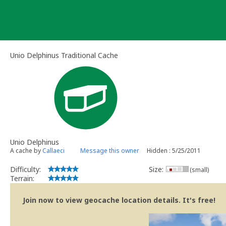
Skip
to
content
Unio Delphinus Traditional Cache
Unio Delphinus
A cache by
Callaeci
Message this owner
Hidden : 5/25/2011
Difficulty:
Size:
(small)
Terrain:
Join now to view geocache location details. It's free!