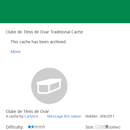
Skip
to
content
Clube de Ténis de Ovar Traditional Cache
This cache has been archived.
More
Clube de Ténis de Ovar
A cache by
Carlytos
Message this owner
Hidden : 6/9/2011
Difficulty:
Size:
(other)