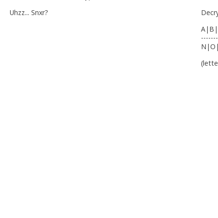
Uhzz... Snxr?
Decr
A|B|
-------
N|O
(lett