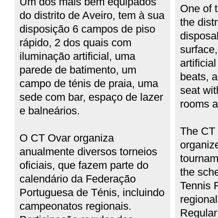
Um dos mais bem equipados
One of 
do distrito de Aveiro, tem à sua
the
dist
disposição 6 campos de piso
disposa
rápido, 2 dos quais com
surface
iluminação artificial, uma
artificia
parede de batimento, um
beats,
a
campo de ténis de praia, uma
seat wit
sede com bar, espaço de lazer
rooms
a
e balneários.
The CT
O CT Ovar organiza
organiz
anualmente diversos torneios
tournam
oficiais, que fazem parte do
the sch
calendário da Federação
Tennis 
Portuguesa de Ténis, incluindo
regiona
campeonatos regionais.
Regular 