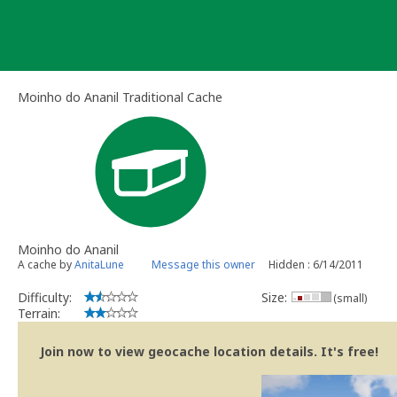
Skip
to
content
Moinho do Ananil Traditional Cache
Moinho do Ananil
A cache by
AnitaLune
Message this owner
Hidden : 6/14/2011
Difficulty:
Size:
(small)
Terrain:
Join now to view geocache location details. It's free!