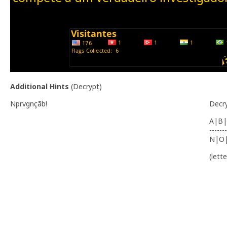
Additional Hints
(
Decrypt
)
Nprvgnçãb!
Decr
A|B|
-------
N|O
(lett