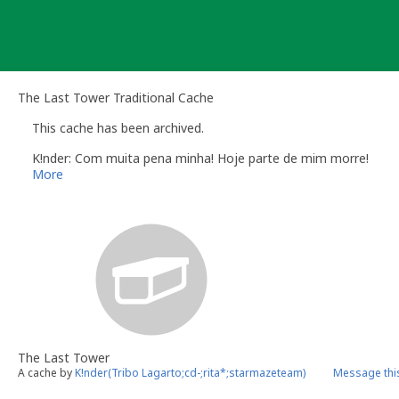
Skip
to
content
The Last Tower Traditional Cache
This cache has been archived.
K!nder: Com muita pena minha! Hoje parte de mim morre!
More
The Last Tower
A cache by
K!nder(Tribo Lagarto;cd-;rita*;starmazeteam)
Message thi