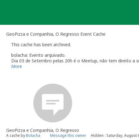
Skip
to
content
GeoPizza e Companhia, O Regresso Event Cache
This cache has been archived.
bolacha: Evento arquivado.
Dia 03 de Setembro pelas 20h é o Meetup, não tem direito a 
More
GeoPizza e Companhia, O Regresso
A cache by
Bolacha
Message this owner
Hidden : Saturday, August 