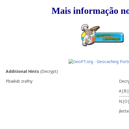
Mais informação no
Additional Hints
(
Decrypt
)
Pbaiíivb zrafny
Decr
A|B|
-------
N|O
(lett