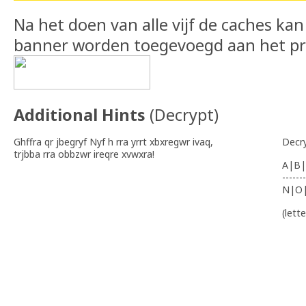
Na het doen van alle vijf de caches k
banner worden toegevoegd aan het pro
Additional Hints
(
Decrypt
)
Ghffra qr jbegryf Nyf h rra yrrt xbxregwr ivaq,
Decr
trjbba rra obbzwr ireqre xvwxra!
A|B|
-------
N|O
(lett