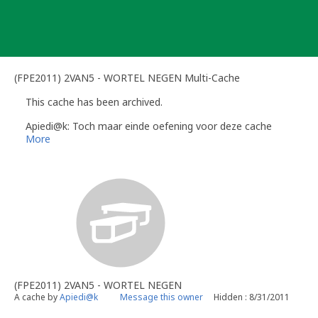
Skip
to
content
(FPE2011) 2VAN5 - WORTEL NEGEN Multi-Cache
This cache has been archived.
Apiedi@k: Toch maar einde oefening voor deze cache
More
(FPE2011) 2VAN5 - WORTEL NEGEN
A cache by
Apiedi@k
Message this owner
Hidden : 8/31/2011