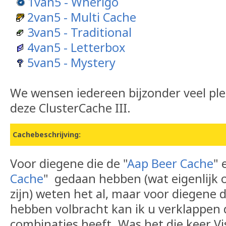
1van5 - Wherigo
2van5 - Multi Cache
3van5 - Traditional
4van5 - Letterbox
5van5 - Mystery
We wensen iedereen bijzonder veel plez
deze ClusterCache III.
Cachebeschrijving:
Voor diegene die de "
Aap Beer Cache
" 
Cache
" gedaan hebben (wat eigenlijk 
zijn) weten het al, maar voor diegene d
hebben volbracht kan ik u verklappen 
combinaties heeft. Was het die keer Vis