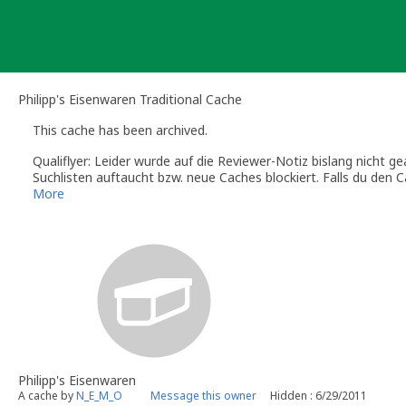
Skip
to
content
Philipp's Eisenwaren Traditional Cache
This cache has been archived.
Qualiflyer: Leider wurde auf die Reviewer-Notiz bislang nicht g
Suchlisten auftaucht bzw. neue Caches blockiert. Falls du den
schreibe mir bitte eine E-Mail (GC-Nummer nicht vergessen!). S
More
noch frei ist, hole ich ihn gerne wieder aus dem Archiv.
Qualiflyer ~ geocaching.com admin
Philipp's Eisenwaren
A cache by
N_E_M_O
Message this owner
Hidden : 6/29/2011