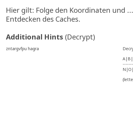
Hier gilt: Folge den Koordinaten und ..
Entdecken des Caches.
Additional Hints
(
Decrypt
)
zntargvfpu hagra
Decr
A|B|
-------
N|O
(lett