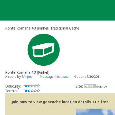
Skip
to
content
Ponte Romana #3 [Pinhel] Traditional Cache
Ponte Romana #3 [Pinhel]
A cache by
SAnjos
Message this owner
Hidden : 6/30/2011
Difficulty:
Size:
(micro)
Terrain:
Join now to view geocache location details. It's free!