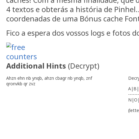
caches! Com a mesma finalidade, que d
4 textos e obterás a história de Pinhel
coordenadas de uma Bónus cache Font
Fico a espera dos vossos logs e fotos do
Additional Hints
(
Decrypt
)
Ahzn ehn nb ynqb, ahzn cbagr nb ynqb, znf
Decr
qronvkb qr zvz
A|B|
-------
N|O
(lett