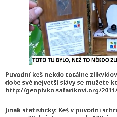
Puvodní keš nekdo totálne zlikvidova
dobe své nejvetší slávy se mužete 
http://geopivko.safarikovi.org/2011
Jinak statisticky: Keš v puvodní sch