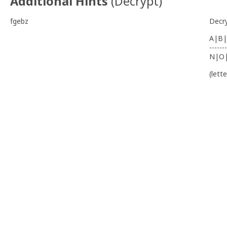
Additional Hints
(
Decrypt
)
fgebz
Decr
A|B|
-------
N|O
(lett