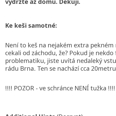
vydržte až domu. Dekuji.
Ke keši samotné:
Není to keš na nejakém extra pekném m
cekali od záchodu, že? Pokud je nekdo
problematiku, jiste uvítá nedaleký vst
rádu Brna. Ten se nachází cca 20metr
!!!! POZOR - ve schránce NENÍ tužka !!!!