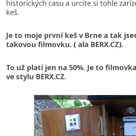
historických casu a urcite si tohle zaríz
keš.
Je to moje první keš v Brne a tak js
takovou filmovku. ( ala BERX.CZ).
To už platí jen na 50%. Je to filmovk
ve stylu BERX.CZ.