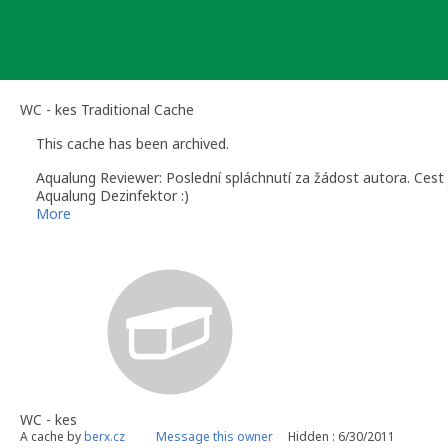
Skip
to
content
WC - kes Traditional Cache
This cache has been archived.
Aqualung Reviewer: Poslední spláchnutí za žádost autora. Cest 
Aqualung Dezinfektor :)
More
WC - kes
A cache by
berx.cz
Message this owner
Hidden : 6/30/2011