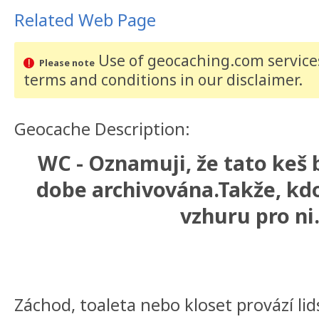
Related Web Page
Use of geocaching.com services
Please note
terms and conditions
in our disclaimer
.
Geocache Description:
WC - Oznamuji, že tato keš b
dobe archivována.Takže, kd
vzhuru pro ni.
Záchod, toaleta nebo kloset provází lid