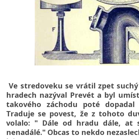
Ve stredoveku se vrátil zpet suchý
hradech nazýval Prevét a byl umís
takového záchodu poté dopadal 
Traduje se povest, že z tohoto d
volalo: " Dále od hradu dále, at 
nenadálé." Obcas to nekdo nezaslech