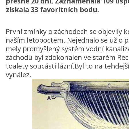
presne 20 dní, Zaznamenala 109 úsp
získala 33 favoritních bodu.
První zmínky o záchodech se objevily k
naším letopoctem. Nejednalo se už o po
mely promyšlený systém vodní kanaliza
záchodu byl zdokonalen ve starém Rec
toalety soucástí lázní.Byl to na tehdej
vynález.