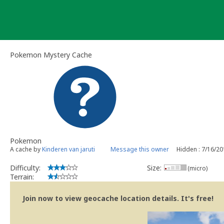
Skip
to
content
Pokemon Mystery Cache
Pokemon
A cache by
Kinderen van jaruti
Message this owner
Hidden : 7/16/2
Difficulty:
Size:
(micro)
Terrain:
Join now to view geocache location details. It's free!