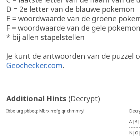
D = 2e letter van de blauwe pokemon
E = woordwaarde van de groene poke
F = woordwaarde van de gele pokemo
* bij allen stapelstellen
Je kunt de antwoorden van de puzzel 
Geochecker.com
.
Additional Hints
(
Decrypt
)
Ibbe urg pbbeq: Mbrx rrefg qr chmmry!
Decr
A|B|
-------
N|O