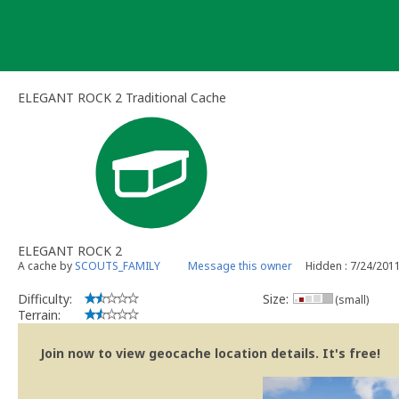
Skip
to
content
ELEGANT ROCK 2 Traditional Cache
ELEGANT ROCK 2
A cache by
SCOUTS_FAMILY
Message this owner
Hidden : 7/24/201
Difficulty:
Size:
(small)
Terrain:
Join now to view geocache location details. It's free!