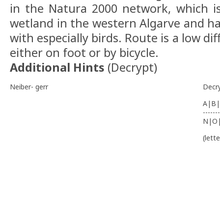
in the Natura 2000 network, which i
wetland in the western Algarve and ha
with especially birds. Route is a low di
either on foot or by bicycle.
Additional Hints
(
Decrypt
)
Neiber- gerr
Decr
A|B|
-------
N|O
(lett